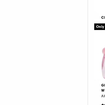
C
B
Only
3
G
W
AH