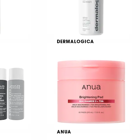
DERMALOGICA
Daily Microfoliant Exfoliator
 2 % BHA
4335
229,00 KR
Från:
ANUA
ion Trial
Niacinamide 5 TXA