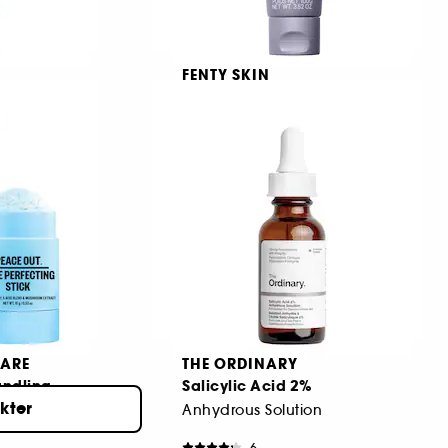
FENTY SKIN
Cherry Dub
Daily Cleansing Face Scrub
382
419,00 KR
CARE
THE ORDINARY
handling
Salicylic Acid 2%
ukter
Anhydrous Solution
6