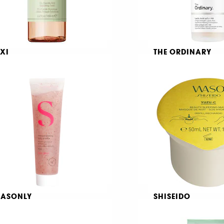
IXI
THE ORDINARY
low Tonic
Lactic Acid 10% +
Exfoliator
1
30
69,00 KR
149,00 KR
EASONLY
SHISEIDO
eeling mask
WASO Beauty Slee
Mask REFILL