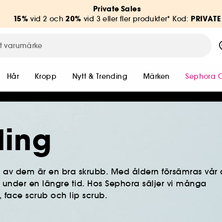
Private Sales
15%
20%
PRIVATE
vid 2 och
vid 3 eller fler produkter* Kod:
Hår
Kropp
Nytt & Trending
Märken
Sephora C
ling
t av dem är en bra skrubb. Med åldern försämras vår c
under en längre tid. Hos Sephora säljer vi många
, face scrub och lip scrub.