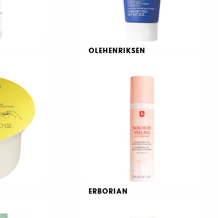
OLEHENRIKSEN
 HA 2%
Transform Lemonade
Smoothing Scrub
1715
479,00 KR
ERBORIAN
ping
Ginseng Skin Hero Peeling
Smoothing peel retexturizes & transforms