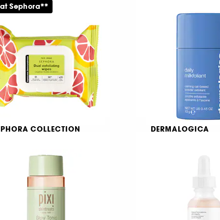
Kit
 at Sephora**
Exfolierande toner pads med rosenvatten, AHA, BHA och PHA
7
15
49,00 KR
309,00 KR
EPHORA COLLECTION
DERMALOGICA
al Exfoliating Wipes
Daily Milkfoliant
apefruit Extract + Fruit
Ansiktsskrubb
cids
286
163
9,00 KR
229,00 KR
Från: