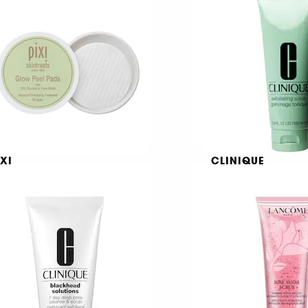
39,00 KR
339,00 KR
IXI
CLINIQUE
low Peel
Exfoliating Scrub
ads
5
63
89,00 KR
409,00 KR