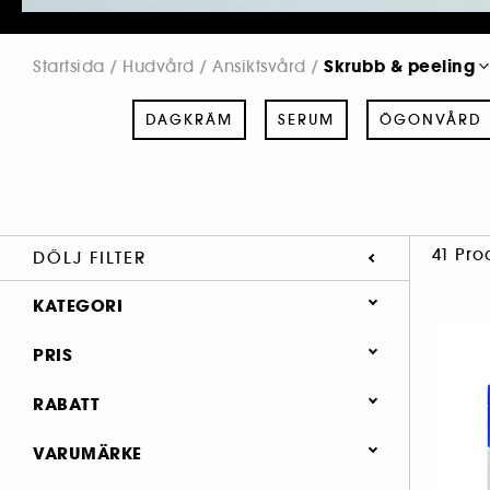
Skrubb & peeling
Startsida
Hudvård
Ansiktsvård
DAGKRÄM
SERUM
ÖGONVÅRD
41 Pro
DÖLJ FILTER
KATEGORI
Hudvård
PRIS
Ansiktsvård
RABATT
Dagkräm (179)
20% (1)
VARUMÄRKE
Serum (191)