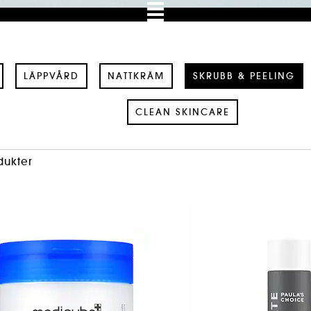
LÄPPVÅRD
NATTKRÄM
SKRUBB & PEELING
CLEAN SKINCARE
dukter