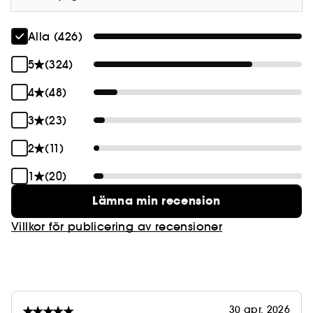
Alla (426)
5
(324)
4
(48)
3
(23)
2
(11)
1
(20)
Lämna min recension
Villkor för publicering av recensioner
30 apr. 2026