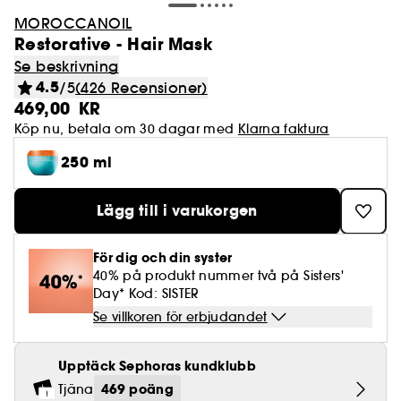
MOROCCANOIL
Restorative - Hair Mask
Se beskrivning
4.5
/5
(426 Recensioner)
469,00 KR
Köp nu, betala om 30 dagar med
Klarna faktura
250 ml
Lägg till i varukorgen
För dig och din syster
40% på produkt nummer två på Sisters'
Day* Kod: SISTER
Se villkoren för erbjudandet
Upptäck Sephoras kundklubb
469 poäng
Tjäna