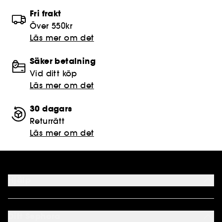
Fri frakt
Över 550kr
Läs mer om det
Säker betalning
Vid ditt köp
Läs mer om det
30 dagars
Returrätt
Läs mer om det
Hjälp
FAQ
Kontakta oss
Ditt Sephora
Leveranser