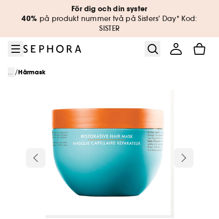
Gå till menyn
Gå till huvudinnehållet
Gå till sidfoten
För dig och din syster
40%
på produkt nummer två på Sisters' Day* Kod:
SISTER
/
...
Hårmask