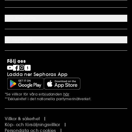
Returnera
Mitt Konto
Sephora kundklubb
Om Sephora
Presentkort
Cookie preferenser
Om os
Karriär
Nuvarande
Internationellt
Finland
SEPHORA Prize
Norge
Clean at Sephora
Stores
Följ oss
Pride
Sephora Stands
Ladda ner Sephoras App
*Se villkor för våra erbjudanden
här
Ytterligare information
**Exklusivitet i det nationella parfymerinätverket.
Villkor & säkerhet
Köp- och försäljningsvillkor
Persondata och cookies