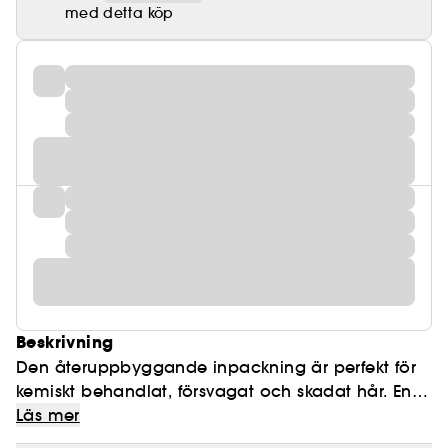
med detta köp
Beskrivning
Den återuppbyggande inpackning är perfekt för
kemiskt behandlat, försvagat och skadat hår. En 5
- 7 minuters vitaliserande behandling som snabbt
Läs mer
bygger upp hår som är i behov av