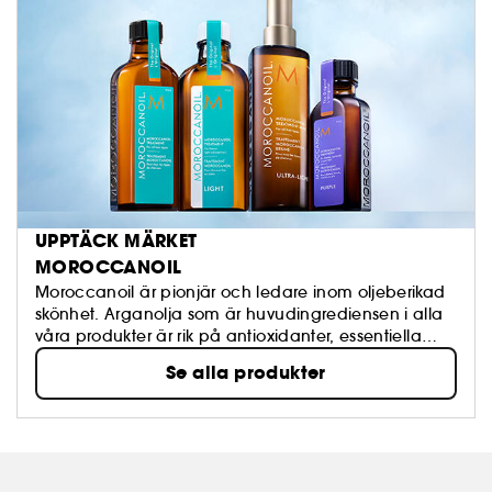
UPPTÄCK MÄRKET
MOROCCANOIL
Moroccanoil är pionjär och ledare inom oljeberikad
skönhet. Arganolja som är huvudingrediensen i alla
våra produkter är rik på antioxidanter, essentiella
fettsyror och vitamin E. Vi använder arganolja av
Se alla produkter
högsta kvalitet som utvinns naturligt genom en
kallpressningsprocess för att säkerställa oljans
integritet och autenticitet.