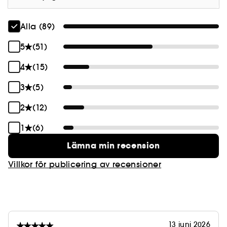
Alla (89)
5
(51)
4
(15)
3
(5)
2
(12)
1
(6)
Lämna min recension
Villkor för publicering av recensioner
13 juni 2026