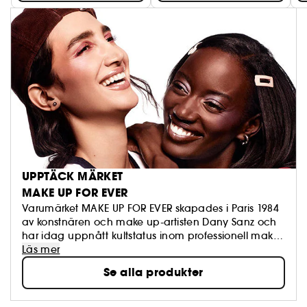
UPPTÄCK MÄRKET
MAKE UP FOR EVER
Varumärket MAKE UP FOR EVER skapades i Paris 1984
av konstnären och make up-artisten Dany Sanz och
har idag uppnått kultstatus inom professionell make
up. MAKE UP FOR EVERs produkter används av såväl
Läs mer
make up-artister som kändisar och vanliga
Se alla produkter
människor och gör det möjligt för alla att förbättra
sitt utseende och uttrycka sig själva.