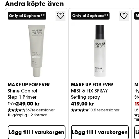
Andra köpte även
Only at Sephora**
Only at Sephora**
M
MAKE UP FOR EVER
MAKE UP FOR EVER
M
Shine Control
MIST & FIX SPRAY
H
Step 1 Primer
Setting spray
St
249,00 kr
419,00 kr
1
Från
567
recensioner
1031
recensioner
Lä
Tillgänglig i 2 format
Ti
Lägg till i varukorgen
Lägg till i varukorgen
L