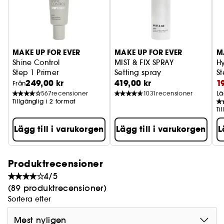
- Tagits fram i samarbete med våra
yrkesprofessionella makeup-artister, är det mest
inkluderande** utbudet av primers.
- Den ger dig en enklare applicering och en
bättre hållfasthet för din foundation, för ett
MAKE UP FOR EVER
MAKE UP FOR EVER
M
optimalt makeup-resultat.
Shine Control
MIST & FIX SPRAY
H
Step 1 Primer
Setting spray
St
- Ta din makeup till nästa nivå!
249,00 kr
419,00 kr
1
Från
567
recensioner
1031
recensioner
Lä
* 20 timmars mattgörande effekt, test utfört på 20
Tillgänglig i 2 format
personer
Ti
** hos MAKE UP FOR EVER
Lägg till i varukorgen
Lägg till i varukorgen
L
*** Test utfört på 10 personer; 24 timmars
hållfasthet utom på SHINE CONTROL-primern som
gav 20 timmars matt resultat.
Produktrecensioner
4/5
(89 produktrecensioner)
Sortera efter
Mest nyligen