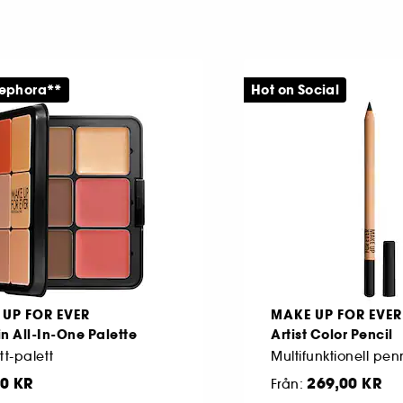
Sephora**
Hot on Social
UP FOR EVER
MAKE UP FOR EVER
n All-In-One Palette
Artist Color Pencil
ett-palett
0 KR
269,00 KR
Från: