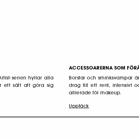
ACCESSOARERNA SOM FÖRÄ
rtist-serien hyllar alla
Borstar och sminksvampar är
 ett sätt att göra sig
drag till ett rent, intensivt
allierade för makeup.
Upptäck