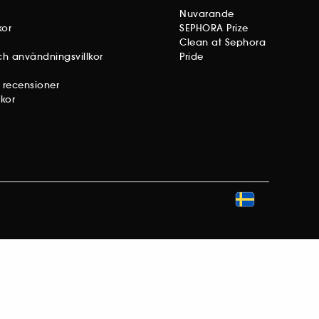
Nuvarande
kor
SEPHORA Prize
Clean at Sephora
h användningsvillkor
Pride
v recensioner
kor