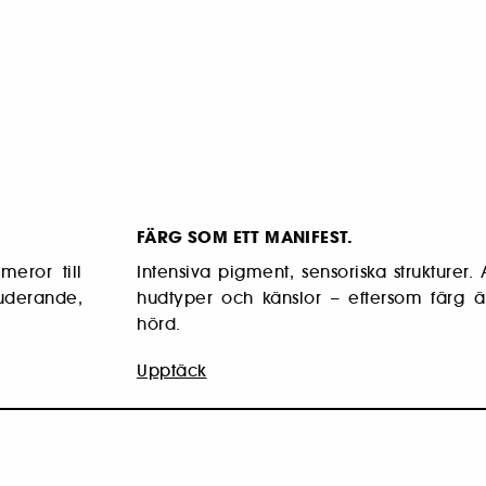
FÄRG SOM ETT MANIFEST.
meror till
Intensiva pigment, sensoriska strukturer. A
luderande,
hudtyper och känslor – eftersom färg är
hörd.
Upptäck