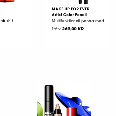
MAKE UP FOR EVER
Artist Color Pencil
Mångsidig flytande blush för kinder, läppar och ögon
Multifunktionell penna med matt och skimrande finish
269,00 KR
Från: