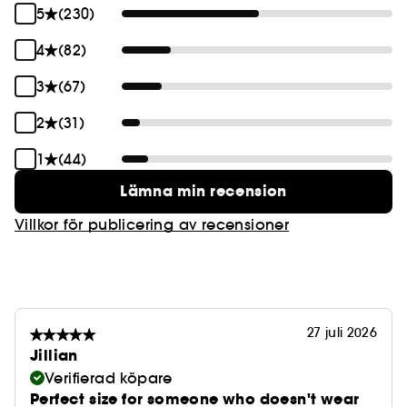
5
(230)
4
(82)
3
(67)
2
(31)
1
(44)
Lämna min recension
Villkor för publicering av recensioner
27 juli 2026
Jillian
Verifierad köpare
Perfect size for someone who doesn't wear