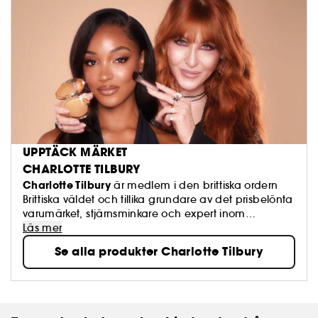
UPPTÄCK MÄRKET
CHARLOTTE TILBURY
Charlotte Tilbury
är medlem i den brittiska ordern
Brittiska väldet och tillika grundare av det prisbelönta
varumärket, stjärnsminkare och expert inom
ansiktsvård och skapare av innovativa parfymer!
Läs mer
Se alla produkter Charlotte Tilbury