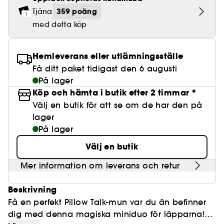
Lösögonfransar
Pennvässare
Clean hudvård
BB- & CC-krämer
Rodnad
Parfymer under 500 kr
High-Performance Hårvård
359 poäng
Tjäna
Powdery
Lock- och vågdefinition
Personal Care
Se allt
Make-up Trends
Skrubb för hårbotten
med detta köp
Nagelfilar & nagelklippare
Clean parfym
Paletter
Fläckar
Fragrance Layering
Hair Styling
Water
Återfuktning och näring
Best Skin Ever Shade Finder
Skincare meets Makeup
Se allt
Matningspapper
Clean hårvård
Porer
Säsongens dofter
Haircare Guide
Hemleverans eller utlämningsställe
Musk
Solskydd
Cream Lip Stain Shade Finder
Skin Longevity
Make it last
Få ditt paket tidigast den 6 augusti
Parfym Highlights
Hårvård under 300 kr
Plattning
På lager
Self-Care Moment
Skincare meets Makeup
Köp och hämta i butik efter 2 timmar *
Dofter berättar historier
Haircare Finder
Färgat hår
Affordable Skincare
Välj en butik för att se om de har den på
Makeup Routine
lager
Wonder Treatment
Do you speak Skincare
På lager
Find your favourite finish
Välj en butik
Dear skin, I love you
Instant Lip Love
Mer information om leverans och retur
Feel good makeup
Beskrivning
Få en perfekt Pillow Talk-mun var du än befinner
dig med denna magiska miniduo för läpparna!