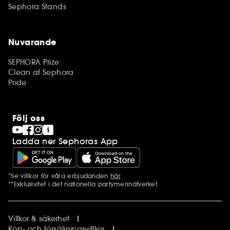
Sephora Stands
Nuvarande
SEPHORA Prize
Clean at Sephora
Pride
Följ oss
Ladda ner Sephoras App
*Se villkor för våra erbjudanden
här
Ytterligare information
**Exklusivitet i det nationella parfymerinätverket.
Villkor & säkerhet
Köp- och försäljningsvillkor