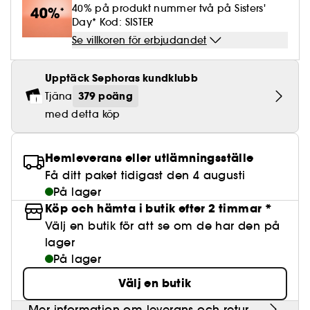
Lösögonfransar
Pennvässare
Clean hudvård
BB- & CC-krämer
40% på produkt nummer två på Sisters'
Rodnad
Parfymer under 500 kr
High-Performance Hårvård
Powdery
Lock- och vågdefinition
Personal Care
Se allt
Day* Kod: SISTER
Make-up Trends
Skrubb för hårbotten
Nagelfilar & nagelklippare
Clean parfym
Paletter
Fläckar
Se villkoren för erbjudandet
Fragrance Layering
Hair Styling
Water
Återfuktning och näring
Best Skin Ever Shade Finder
Skincare meets Makeup
Se allt
Matningspapper
Clean hårvård
Porer
Säsongens dofter
Haircare Guide
Upptäck Sephoras kundklubb
Musk
Solskydd
Cream Lip Stain Shade Finder
Skin Longevity
Make it last
379 poäng
Tjäna
Parfym Highlights
Hårvård under 300 kr
Plattning
Self-Care Moment
med detta köp
Skincare meets Makeup
Dofter berättar historier
Haircare Finder
Färgat hår
Affordable Skincare
Makeup Routine
Hemleverans eller utlämningsställe
Wonder Treatment
Do you speak Skincare
Få ditt paket tidigast den 4 augusti
Find your favourite finish
På lager
Dear skin, I love you
Köp och hämta i butik efter 2 timmar *
Instant Lip Love
Välj en butik för att se om de har den på
lager
Feel good makeup
På lager
Välj en butik
Mer information om leverans och retur