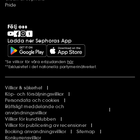
Pride
Följ oss
Ladda ner Sephoras App
*Se villkor för våra erbjudanden
här
Ytterligare information
**Exklusivitet i det nationella parfymerinätverket.
Villkor & säkerhet
Köp- och försäljningsvillkor
Persondata och cookies
Rättsligt meddelande och
användningsvillkor
Villkor för kundklubben
Villkor för publicering av recensioner
Booking anvandningsvillkor
Sitemap
Konkurrensvillkor