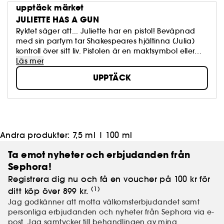
upptäck märket
JULIETTE HAS A GUN
Ryktet säger att... Juliette har en pistol! Beväpnad
med sin parfym tar Shakespeares hjältinna (Julia)
kontroll över sitt liv. Pistolen är en maktsymbol eller
bara ett bluffredskap och symboliserar framför allt
Läs mer
kvinnans överlägsenhet över mannen. En kollektion
UPPTÄCK
av originaldofter, utformade som osynliga kläder, av
Romano Ricci.
Andra produkter:
7,5 ml
|
100 ml
Ta emot nyheter och erbjudanden från
Sephora!
Registrera dig nu och få en voucher på 100 kr för
(1)
ditt köp över 899 kr.
Jag godkänner att motta välkomsterbjudandet samt
personliga erbjudanden och nyheter från Sephora via e-
post. Jag samtycker till behandlingen av
mina