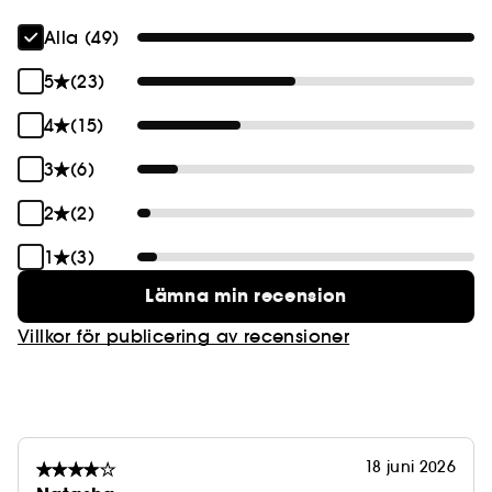
a Gun är veganska och tillverkade i Frankrike.
Alla (49)
5
(23)
4
(15)
3
(6)
2
(2)
1
(3)
Lämna min recension
Villkor för publicering av recensioner
18 juni 2026