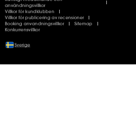
användningsvillkor
Villkor för kundklubben
Villkor för publicering av recensioner
Booking anvandningsvillkor
Sitemap
Konkurrensvillkor
Sverige