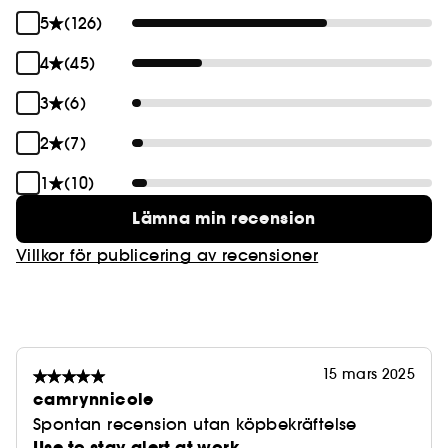
5
(126)
4
(45)
3
(6)
2
(7)
1
(10)
Lämna min recension
Villkor för publicering av recensioner
15 mars 2025
camrynnicole
Spontan recension utan köpbekräftelse
Use to stay alert at work