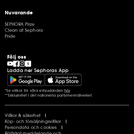
Nuvarande
SEPHORA Prize
Clean at Sephora
Pride
Följ oss
Ladda ner Sephoras App
*Se villkor för våra erbjudanden
här
Ytterligare information
**Exklusivitet i det nationella parfymerinätverket.
Villkor & säkerhet
Köp- och försäljningsvillkor
Persondata och cookies
Rättsligt meddelande och