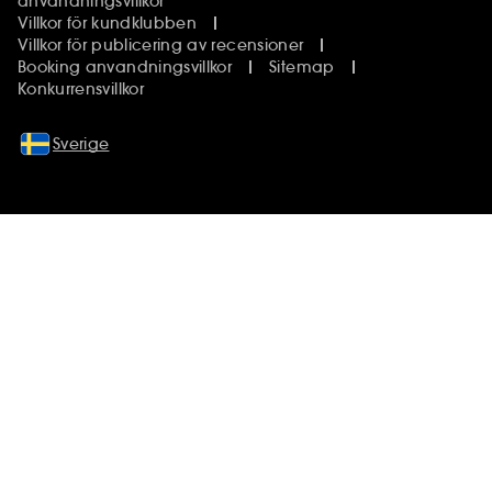
användningsvillkor
Villkor för kundklubben
Villkor för publicering av recensioner
Booking anvandningsvillkor
Sitemap
Konkurrensvillkor
Sverige