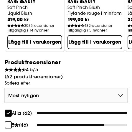
RARE BEAUTY
RARE BEAUTY
R
kombinera kroppskrämen med doftsprayen.
Soft Pinch
Soft Pinch Blush
So
Liquid Blush
Flytande rouge i miniformat
Lä
319,00 kr
199,00 kr
3
3035
recensioner
482
recensioner
Tillgänglig i 14 nyanser
Tillgänglig i 5 nyanser
Ti
Lägg till i varukorgen
Lägg till i varukorgen
L
Produktrecensioner
4.5/5
(62 produktrecensioner)
Sortera efter
Mest nyligen
Alla (62)
5
(46)