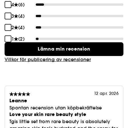
4
(6)
3
(4)
2
(4)
1
(2)
Lämna min recension
Villkor för publicering av recensioner
12 apr. 2026
Leanne
Spontan recension utan köpbekräftelse
Love your skin rare beauty style
Tgis little set from rare beauty is absolutely