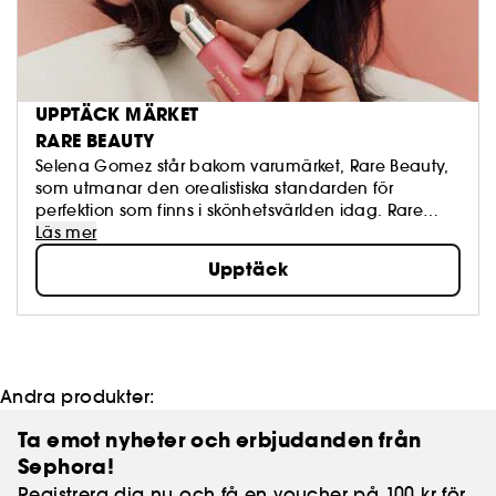
UPPTÄCK MÄRKET
RARE BEAUTY
Selena Gomez står bakom varumärket, Rare Beauty,
som utmanar den orealistiska standarden för
perfektion som finns i skönhetsvärlden idag. Rare
Beauty är utformad så att du kan uttrycka dig precis
Läs mer
som du är, varje dag. Rare Beauty's feel-good
Upptäck
formula är luftig och andningsbar och appliceras
enkelt med uppbyggnadsbar täckning och en
fräsch finish, så att du alltid ser ut som dig själv.
Andra produkter:
Ta emot nyheter och erbjudanden från
Sephora!
Registrera dig nu och få en voucher på 100 kr för