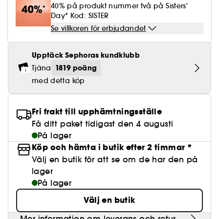
Lösögonfransar
Pennvässare
Clean hudvård
BB- & CC-krämer
40% på produkt nummer två på Sisters'
Rodnad
Parfymer under 500 kr
High-Performance Hårvård
Powdery
Lock- och vågdefinition
Personal Care
Se allt
Day* Kod: SISTER
Make-up Trends
Skrubb för hårbotten
Nagelfilar & nagelklippare
Clean parfym
Paletter
Fläckar
Se villkoren för erbjudandet
Fragrance Layering
Hair Styling
Water
Återfuktning och näring
Best Skin Ever Shade Finder
Skincare meets Makeup
Se allt
Matningspapper
Clean hårvård
Porer
Säsongens dofter
Haircare Guide
Upptäck Sephoras kundklubb
Musk
Solskydd
Cream Lip Stain Shade Finder
Skin Longevity
Make it last
1819 poäng
Tjäna
Parfym Highlights
Hårvård under 300 kr
Plattning
Self-Care Moment
med detta köp
Skincare meets Makeup
Dofter berättar historier
Haircare Finder
Färgat hår
Affordable Skincare
Makeup Routine
Fri frakt till upphämtningsställe
Wonder Treatment
Do you speak Skincare
Få ditt paket tidigast den 4 augusti
Find your favourite finish
På lager
Dear skin, I love you
Köp och hämta i butik efter 2 timmar *
Instant Lip Love
Välj en butik för att se om de har den på
lager
Feel good makeup
På lager
Välj en butik
Mer information om leverans och retur