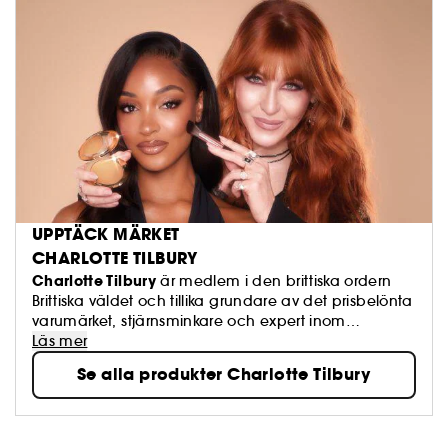
UPPTÄCK MÄRKET
CHARLOTTE TILBURY
Charlotte Tilbury
är medlem i den brittiska ordern
Brittiska väldet och tillika grundare av det prisbelönta
varumärket, stjärnsminkare och expert inom
ansiktsvård och skapare av innovativa parfymer!
Läs mer
Se alla produkter Charlotte Tilbury