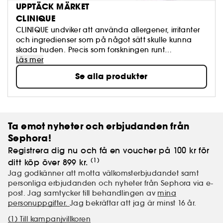
UPPTÄCK MÄRKET
CLINIQUE
CLINIQUE undviker att använda allergener, irritanter
och ingredienser som på något sätt skulle kunna
skada huden. Precis som forskningen runt
ingredienser hela tiden utvecklas så arbetar vi
Läs mer
ständigt på att förbättra våra produkter. Utan
Se alla produkter
parabener. Utan falater. Parfymfri. Bara sund hud.
Ta emot nyheter och erbjudanden från
Sephora!
Registrera dig nu och få en voucher på 100 kr för
(1)
ditt köp över 899 kr.
Jag godkänner att motta välkomsterbjudandet samt
personliga erbjudanden och nyheter från Sephora via e-
post. Jag samtycker till behandlingen av
mina
personuppgifter.
Jag bekräftar att jag är minst 16 år.
(1) Till kampanjvillkoren