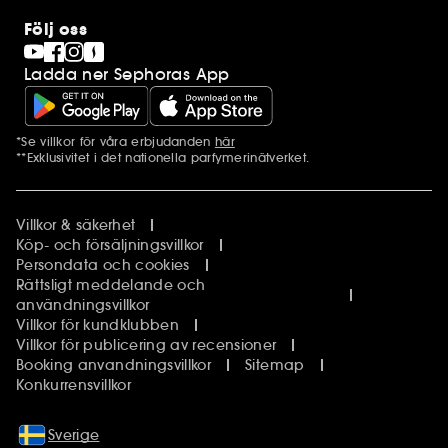
Följ oss
Ladda ner Sephoras App
*Se villkor för våra erbjudanden
här
Ytterligare information
**Exklusivitet i det nationella parfymerinätverket.
Villkor & säkerhet
Köp- och försäljningsvillkor
Persondata och cookies
Rättsligt meddelande och
användningsvillkor
Villkor för kundklubben
Villkor för publicering av recensioner
Booking anvandningsvillkor
Sitemap
Konkurrensvillkor
Sverige