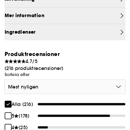
behandling kombinerar arganolja och argansmör
med peptider och hyaluronsyra för mjuka, släta
Mer information
läppar med en subtil lyster.
Detta läppbalsam finns i tre dofter och nyanser
Ingredienser
inspirerade av Medelhavet.
Produktrecensioner
4.7/5
(216 produktrecensioner)
Sortera efter
Mest nyligen
Alla (216)
5
(178)
4
(25)