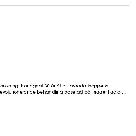
erlig användning, för en strålande hud över hela
fläckar och att jämna ut hudtonen, för en synbart
dförnyelseprocessen.
forskning, har ägnat 30 år åt att avkoda kroppens
 revolutionerande behandling baserad på Trigger Factor
förnyelse.