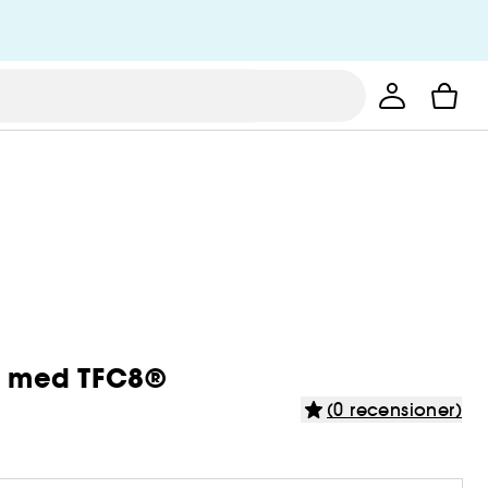
ad med TFC8®
(0 recensioner)