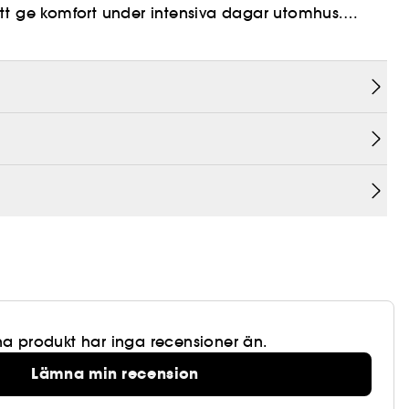
tt ge komfort under intensiva dagar utomhus.
rlden för att
8®.
.
t testad. Icke-komedogen.
,
r.
akade av
a produkt har inga recensioner än.
Lämna min recension
skeförlust, och till långvarig återfuktning samtidigt