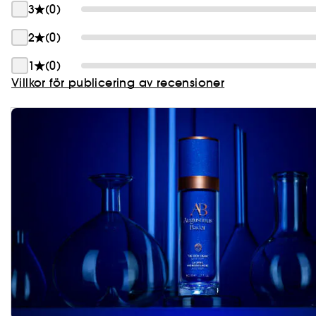
3
(0)
2
(0)
1
(0)
Villkor för publicering av recensioner