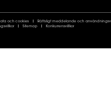
ata och cookies
Rättsligt meddelande och användningsvil
svillkor
Sitemap
Konkurrensvillkor