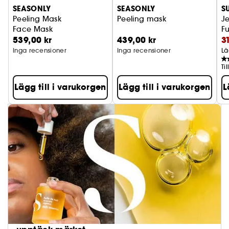
SEASONLY
SEASONLY
S
Peeling Mask
Peeling mask
J
Face Mask
F
539,00 kr
439,00 kr
3
Inga recensioner
Inga recensioner
Lä
Ti
Lägg till i varukorgen
Lägg till i varukorgen
L