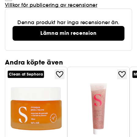
Villkor för publicering av recensioner
Denna produkt har inga recensioner än.
Lämna min recension
Andra köpte även
Clean at Sephora
M