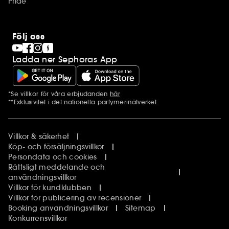
Pride
Följ oss
Ladda ner Sephoras App
*Se villkor för våra erbjudanden
här
Ytterligare information
**Exklusivitet i det nationella parfymerinätverket.
Villkor & säkerhet
Köp- och försäljningsvillkor
Persondata och cookies
Rättsligt meddelande och
användningsvillkor
Villkor för kundklubben
Villkor för publicering av recensioner
Booking anvandningsvillkor
Sitemap
Konkurrensvillkor