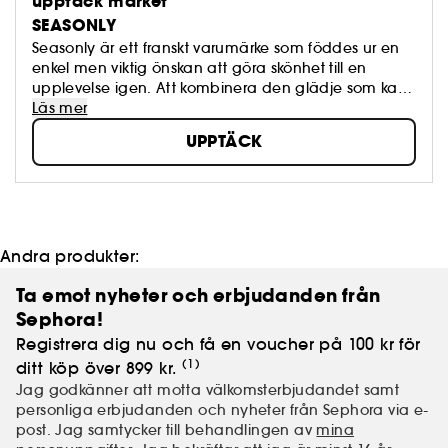
upptäck märket
SEASONLY
Seasonly är ett franskt varumärke som föddes ur en
enkel men viktig önskan att göra skönhet till en
upplevelse igen. Att kombinera den glädje som kan
kännas med den effektivitet som kan ses, verkligen.
Läs mer
UPPTÄCK
Andra produkter:
Ta emot nyheter och erbjudanden från
Sephora!
Registrera dig nu och få en voucher på 100 kr för
(1)
ditt köp över 899 kr.
Jag godkänner att motta välkomsterbjudandet samt
personliga erbjudanden och nyheter från Sephora via e-
post. Jag samtycker till behandlingen av
mina