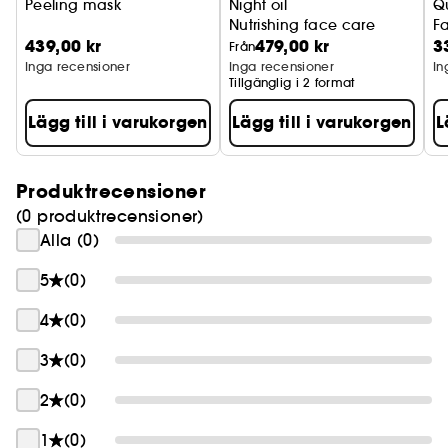
Peeling mask
Night oil
Q
Nutrishing face care
F
439,00 kr
479,00 kr
3
Från
Inga recensioner
Inga recensioner
In
Tillgänglig i 2 format
Lägg till i varukorgen
Lägg till i varukorgen
L
Produktrecensioner
(0 produktrecensioner)
Alla (0)
5
(0)
4
(0)
3
(0)
2
(0)
1
(0)