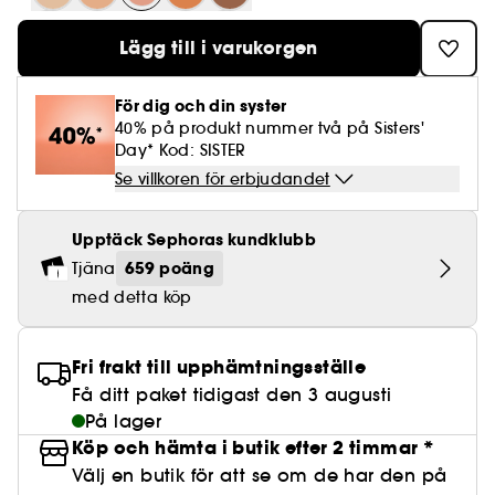
Lösögonfransar
Pennvässare
Clean hudvård
BB- & CC-krämer
Rodnad
Parfymer under 500 kr
High-Performance Hårvård
Powdery
Lock- och vågdefinition
Personal Care
Se allt
Make-up Trends
Skrubb för hårbotten
Lägg till i varukorgen
Nagelfilar & nagelklippare
Clean parfym
Paletter
Fläckar
Fragrance Layering
Hair Styling
Water
Återfuktning och näring
Best Skin Ever Shade Finder
Skincare meets Makeup
Se allt
Matningspapper
Clean hårvård
För dig och din syster
Porer
Säsongens dofter
Haircare Guide
Musk
Solskydd
Cream Lip Stain Shade Finder
40% på produkt nummer två på Sisters'
Skin Longevity
Make it last
Day* Kod: SISTER
Parfym Highlights
Hårvård under 300 kr
Plattning
Self-Care Moment
Se villkoren för erbjudandet
Skincare meets Makeup
Dofter berättar historier
Haircare Finder
Färgat hår
Affordable Skincare
Upptäck Sephoras kundklubb
Makeup Routine
Wonder Treatment
659 poäng
Tjäna
Do you speak Skincare
Find your favourite finish
med detta köp
Dear skin, I love you
Instant Lip Love
Fri frakt till upphämtningsställe
Feel good makeup
Få ditt paket tidigast den 3 augusti
På lager
Köp och hämta i butik efter 2 timmar *
Välj en butik för att se om de har den på