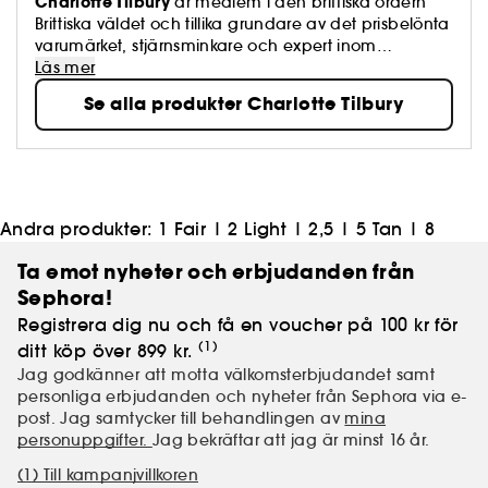
Charlotte Tilbury
är medlem i den brittiska ordern
Brittiska väldet och tillika grundare av det prisbelönta
varumärket, stjärnsminkare och expert inom
ansiktsvård och skapare av innovativa parfymer!
Läs mer
Se alla produkter Charlotte Tilbury
Andra produkter:
1 Fair
|
2 Light
|
2,5
|
5 Tan
|
8
Ta emot nyheter och erbjudanden från
Sephora!
Registrera dig nu och få en voucher på 100 kr för
(1)
ditt köp över 899 kr.
Jag godkänner att motta välkomsterbjudandet samt
personliga erbjudanden och nyheter från Sephora via e-
post. Jag samtycker till behandlingen av
mina
personuppgifter.
Jag bekräftar att jag är minst 16 år.
(1) Till kampanjvillkoren