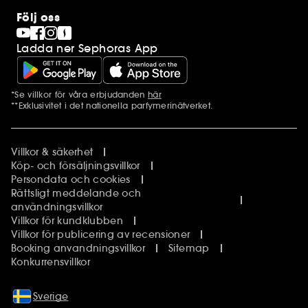
Följ oss
Ladda ner Sephoras App
*Se villkor för våra erbjudanden
här
Ytterligare information
**Exklusivitet i det nationella parfymerinätverket.
Villkor & säkerhet
Köp- och försäljningsvillkor
Persondata och cookies
Rättsligt meddelande och
användningsvillkor
Villkor för kundklubben
Villkor för publicering av recensioner
Booking anvandningsvillkor
Sitemap
Konkurrensvillkor
Sverige