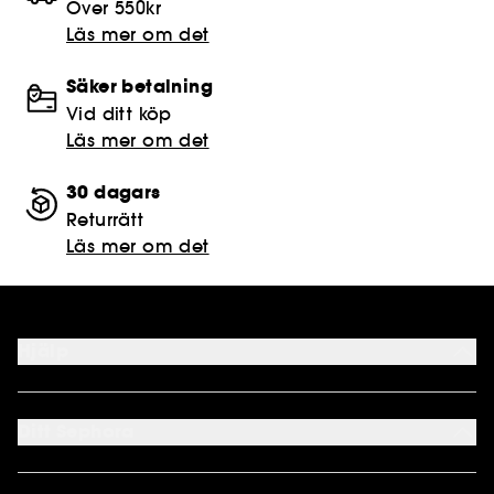
Över 550kr
Läs mer om det
Säker betalning
Vid ditt köp
Läs mer om det
30 dagars
Returrätt
Läs mer om det
Hjälp
FAQ
Kontakta oss
Ditt Sephora
Leveranser
Returnera
Mitt Konto