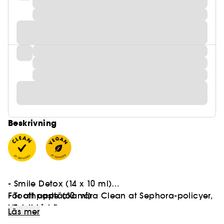
Beskrivning
- Smile Detox (14 x 10 ml)
- Toothpaste (60 ml)
För att upptäcka våra Clean at Sephora-policyer,
- Toothbrush
klicka på
här
Läs mer