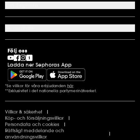
Sephora kundklubb
Om Sephora
Presentkort
Cookie preferenser
Om os
Karriär
Nuvarande
Internationellt
Finland
SEPHORA Prize
Norge
Clean at Sephora
Stores
Följ oss
Pride
Sephora Stands
Ladda ner Sephoras App
*Se villkor för våra erbjudanden
här
Ytterligare information
**Exklusivitet i det nationella parfymerinätverket.
Villkor & säkerhet
Köp- och försäljningsvillkor
Persondata och cookies
Rättsligt meddelande och
användningsvillkor