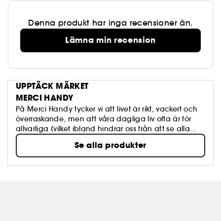
Denna produkt har inga recensioner än.
Lämna min recension
UPPTÄCK MÄRKET
MERCI HANDY
På Merci Handy tycker vi att livet är rikt, vackert och
överraskande, men att våra dagliga liv ofta är för
allvarliga (vilket ibland hindrar oss från att se alla
färger.) Vårt uppdrag? (läs i en mycket allvarlig ton )
Se alla produkter
Tänk dig ett färgstarkt parallellt universum som ska
integreras i ditt dagliga liv för att ge dig en färgkick
vart du än går och gör det alldagliga extraordinärt.