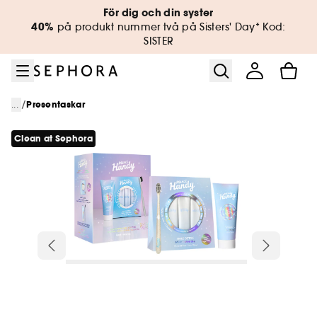
Gå till menyn
Gå till huvudinnehållet
Gå till sidfoten
För dig och din syster
40%
på produkt nummer två på Sisters' Day* Kod:
SISTER
/
...
Presentaskar
Clean at Sephora