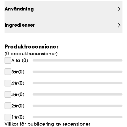
Vegan :
Produkter tillverkade med ingredienser
Användning
med naturligt ursprung.
Ingredienser
Produktrecensioner
(0 produktrecensioner)
Alla (0)
5
(0)
4
(0)
3
(0)
2
(0)
1
(0)
Villkor för publicering av recensioner