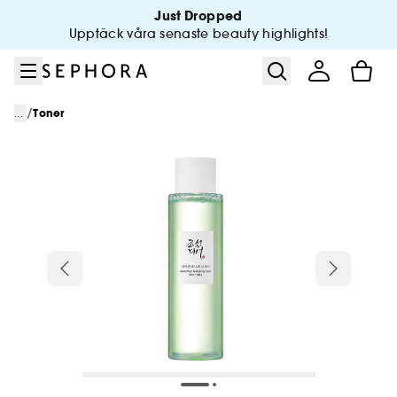
Gå till menyn
Gå till huvudinnehållet
Gå till sidfoten
Just Dropped
Upptäck våra senaste beauty highlights!
/
...
Toner