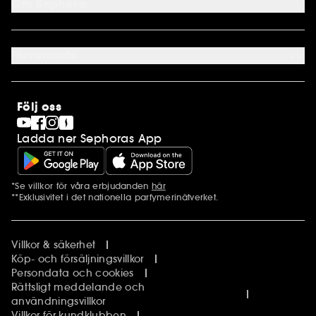
Om Sephora
Presentkort
Cookie preferenser
Om os
Karriär
Nuvarande
Internationellt
Finland
SEPHORA Prize
Norge
Clean at Sephora
Stores
Följ oss
Pride
Sephora Stands
Ladda ner Sephoras App
*Se villkor för våra erbjudanden
här
Ytterligare information
**Exklusivitet i det nationella parfymerinätverket.
Villkor & säkerhet
Köp- och försäljningsvillkor
Persondata och cookies
Rättsligt meddelande och
användningsvillkor
Villkor för kundklubben