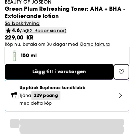
BEAUTY OF JOSEON
Green Plum Refreshing Toner: AHA + BHA -
Exfolierande lotion
Se beskrivning
4.6
/5
(82 Recensioner)
229,00 KR
Köp nu, betala om 30 dagar med
Klarna faktura
150 ml
Lägg till i varukorgen
Upptäck Sephoras kundklubb
229 poäng
Tjäna
med detta köp