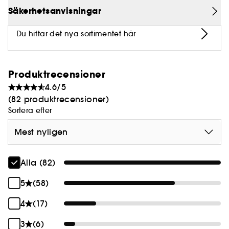
avlägsna döda celler utan att irritera huden.
Säkerhetsanvisningar
Du hittar det nya sortimentet här
Produktrecensioner
4.6/5
(82 produktrecensioner)
Sortera efter
Mest nyligen
Alla (82)
5
(58)
4
(17)
3
(6)