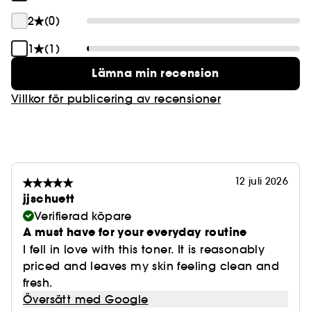
2
(0)
1
(1)
Lämna min recension
Villkor för publicering av recensioner
12 juli 2026
jjschuett
Verifierad köpare
A must have for your everyday routine
I fell in love with this toner. It is reasonably
priced and leaves my skin feeling clean and
fresh.
Översätt med Google