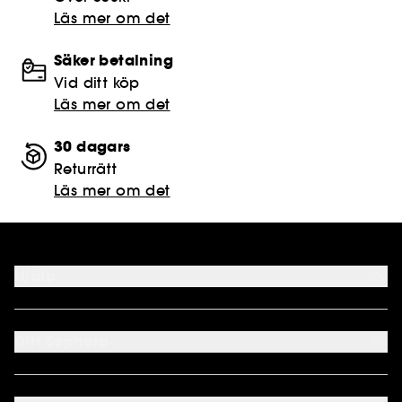
Läs mer om det
Säker betalning
Vid ditt köp
Läs mer om det
30 dagars
Returrätt
Läs mer om det
Hjälp
FAQ
Kontakta oss
Ditt Sephora
Leveranser
Returnera
Mitt Konto
Sephora kundklubb