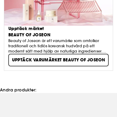
Upptäck märket
BEAUTY OF JOSEON
Beauty of Joseon är ett varumärke som omtolkar
traditionell och tidlös koreansk hudvård på ett
modernt sätt med hjälp av naturliga ingredienser.
Varumärket kombinerar Hanbang (traditionell
UPPTÄCK VARUMÄRKET BEAUTY OF JOSEON
koreansk växtbaserad medicin) med effektiva,
trendiga ingredienser för att skapa produkter som
förbättrar huden och gör den friskare och mer
lysterfull.
Andra produkter: