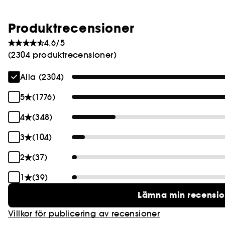
Produktrecensioner
4.6/5
(2304 produktrecensioner)
Alla (2304)
5
(1776)
4
(348)
3
(104)
2
(37)
1
(39)
Lämna min recensi
Villkor för publicering av recensioner