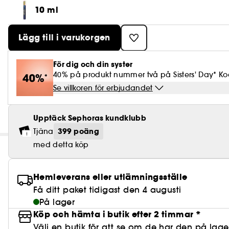
10 ml
Lägg till i varukorgen
För dig och din syster
40% på produkt nummer två på Sisters' Day* Kod
Se villkoren för erbjudandet
Upptäck Sephoras kundklubb
399 poäng
Tjäna
med detta köp
Hemleverans eller utlämningsställe
Få ditt paket tidigast den 4 augusti
På lager
Köp och hämta i butik efter 2 timmar *
Välj en butik för att se om de har den på lage