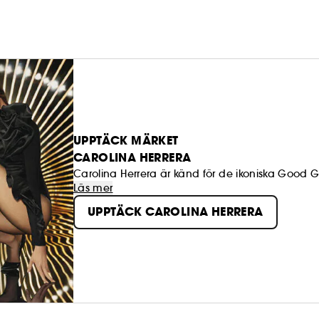
UPPTÄCK MÄRKET
CAROLINA HERRERA
Carolina Herrera är känd för de ikoniska Good G
Läs mer
UPPTÄCK CAROLINA HERRERA