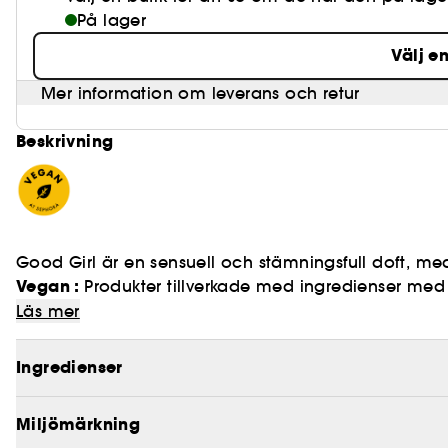
På lager
Välj e
Mer information om leverans och retur
Beskrivning
Good Girl är en sensuell och stämningsfull doft, me
Vegan :
Produkter tillverkade med ingredienser med 
Good girl är ultrafeminin, sofistikerad och sensuell
Läs mer
friskhet kommer från jasmin samt tuberose som gör d
tonkabönor samt kakao som förför och som tillsamm
Ingredienser
#Sogoodtobebad
Miljömärkning