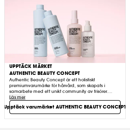
UPPTÄCK MÄRKET
AUTHENTIC BEAUTY CONCEPT
Authentic Beauty Concept är ett holistiskt
premiumvarumärke för hårvård, som skapats i
samarbete med ett unikt community av frisörer.
Läs mer
Vi tror på ingredienser med noga utvalt ursprung
Upptäck varumärket AUTHENTIC BEAUTY CONCEPT
(1)
(2)
och veganska
formler, utan sulfathaltiga tensider
och silikoner. Vi tror att äkta skönhet är naturlig och
enkel. Utmaningen är att framhäva naturlig skönhet
som bara väntar på att uppenbaras.