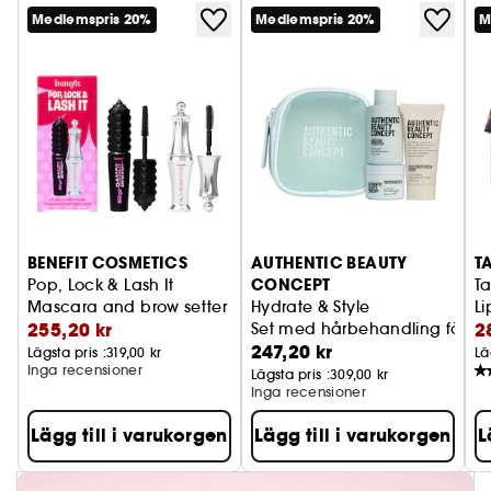
framhäva ett mjukt, lysande och strålande
Medlemspris 20%
Medlemspris 20%
M
glansigt hår som är naturligt förstärkt.
BENEFIT COSMETICS
AUTHENTIC BEAUTY
T
CONCEPT
Pop, Lock & Lash It
Ta
Mascara and brow setter kit
Hydrate & Style
Li
255,20 kr
2
Set med hårbehandling för åt
247,20 kr
Lägsta pris :
319,00 kr
Lä
Inga recensioner
Lägsta pris :
309,00 kr
Inga recensioner
Lägg till i varukorgen
Lägg till i varukorgen
L