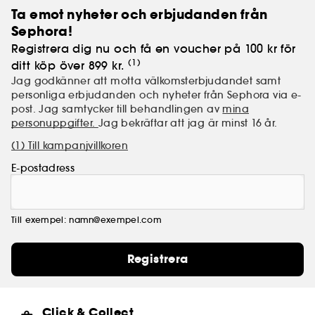
Ta emot nyheter och erbjudanden från
Den äkta skönheten i ditt hår börjar här!
Sephora!
(1)utan ingredienser av animaliskt ursprung.
Registrera dig nu och få en voucher på 100 kr för
(2)som ofta förekommer i formler för badprodukter.
(1)
ditt köp över 899 kr.
Jag godkänner att motta välkomsterbjudandet samt
personliga erbjudanden och nyheter från Sephora via e-
post. Jag samtycker till behandlingen av
mina
personuppgifter.
Jag bekräftar att jag är minst 16 år.
(1) Till kampanjvillkoren
E-postadress
Till exempel: namn@exempel.com
Registrera
Click & Collect