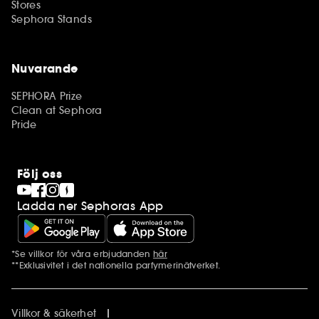
Stores
Sephora Stands
Nuvarande
SEPHORA Prize
Clean at Sephora
Pride
Följ oss
Ladda ner Sephoras App
*Se villkor för våra erbjudanden
här
Ytterligare information
**Exklusivitet i det nationella parfymerinätverket.
Villkor & säkerhet