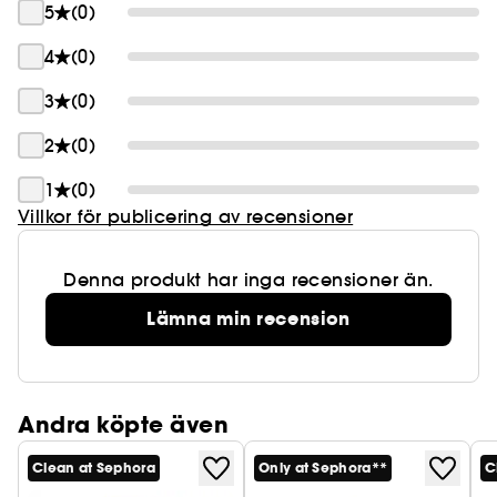
5
(0)
Tillverkad i Korea - Vegansk formula (inga
4
(0)
ingredienser av animaliskt ursprung) - Fri från
alkohol och doftämnen - Lämplig för
3
(0)
aknebenägen och känslig hud - Icke komedogen
2
(0)
1
(0)
Villkor för publicering av recensioner
Denna produkt har inga recensioner än.
Lämna min recension
Andra köpte även
Clean at Sephora
Only at Sephora**
C