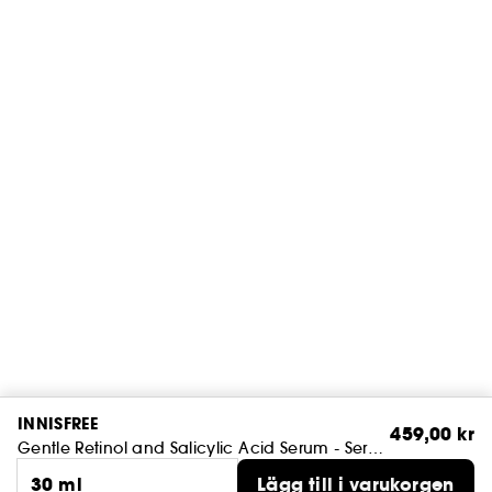
INNISFREE
459,00 kr
Gentle Retinol and Salicylic Acid Serum - Serum mot orenheter
30 ml
Lägg till i varukorgen