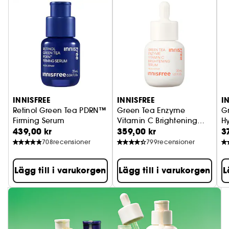
INNISFREE
INNISFREE
I
Retinol Green Tea PDRN™
Green Tea Enzyme
G
Firming Serum
Vitamin C Brightening
H
439,00 kr
359,00 kr
3
Utjämnande serum
Serum
Serum Dark Spot
Å
708
recensioner
799
recensioner
Lägg till i varukorgen
Lägg till i varukorgen
L