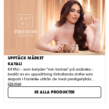
UPPTÄCK MÄRKET
KAYALI
KAYALI – som betyder "min fantasi" på arabiska –
består av en uppsättning förtrollande dofter som
skapats i Frankrike utifrån de mest prestigefyllda
ingredienserna. Den här första kollektionen lyfter fram
Läs mer
"lager-på-lager-tekniken" för att skapa en parfym
SE ALLA PRODUKTER
som passar dig perfekt. KAYALI är inspirerad av
rikedomarna i Mellanöstern, en kultur som är känd för
sin förfining och enkelhet. Fyra parfymer. Hundra
"ackord". En miljon stämningar.