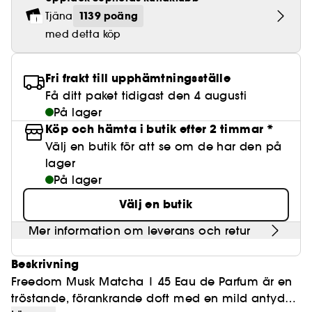
Lösögonfransar
Pennvässare
Clean hudvård
BB- & CC-krämer
Rodnad
Parfymer under 500 kr
High-Performance Hårvård
1139 poäng
Tjäna
Powdery
Lock- och vågdefinition
Personal Care
Se allt
Make-up Trends
Skrubb för hårbotten
med detta köp
Nagelfilar & nagelklippare
Clean parfym
Paletter
Fläckar
Fragrance Layering
Hair Styling
Water
Återfuktning och näring
Best Skin Ever Shade Finder
Skincare meets Makeup
Se allt
Matningspapper
Clean hårvård
Porer
Säsongens dofter
Haircare Guide
Fri frakt till upphämtningsställe
Musk
Solskydd
Cream Lip Stain Shade Finder
Skin Longevity
Make it last
Få ditt paket tidigast den 4 augusti
Parfym Highlights
Hårvård under 300 kr
Plattning
På lager
Self-Care Moment
Skincare meets Makeup
Köp och hämta i butik efter 2 timmar *
Dofter berättar historier
Haircare Finder
Färgat hår
Affordable Skincare
Välj en butik för att se om de har den på
Makeup Routine
lager
Wonder Treatment
Do you speak Skincare
På lager
Find your favourite finish
Välj en butik
Dear skin, I love you
Instant Lip Love
Mer information om leverans och retur
Feel good makeup
Beskrivning
Freedom Musk Matcha | 45 Eau de Parfum är en
tröstande, förankrande doft med en mild antydan