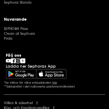
Sephora Stands
Nuvarande
SEPHORA Prize
Clean at Sephora
Pride
Följ oss
Ladda ner Sephoras App
*Se villkor för våra erbjudanden
här
Ytterligare information
**Exklusivitet i det nationella parfymerinätverket.
Villkor & säkerhet
Köp- och försäljningsvillkor