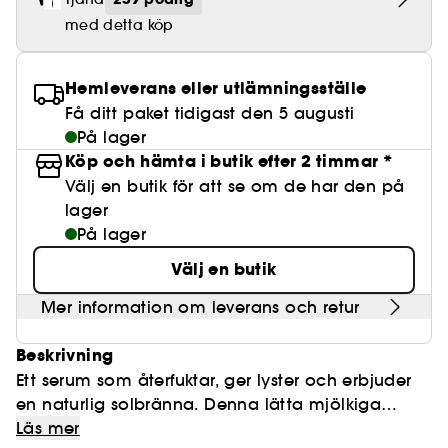
Lösögonfransar
Pennvässare
Clean hudvård
BB- & CC-krämer
Rodnad
Parfymer under 500 kr
High-Performance Hårvård
med detta köp
Powdery
Lock- och vågdefinition
Personal Care
Se allt
Make-up Trends
Skrubb för hårbotten
Nagelfilar & nagelklippare
Clean parfym
Paletter
Fläckar
Fragrance Layering
Hair Styling
Water
Återfuktning och näring
Best Skin Ever Shade Finder
Skincare meets Makeup
Se allt
Hemleverans eller utlämningsställe
Matningspapper
Clean hårvård
Porer
Säsongens dofter
Haircare Guide
Få ditt paket tidigast den 5 augusti
Musk
Solskydd
Cream Lip Stain Shade Finder
Skin Longevity
Make it last
På lager
Parfym Highlights
Hårvård under 300 kr
Plattning
Köp och hämta i butik efter 2 timmar *
Self-Care Moment
Skincare meets Makeup
Välj en butik för att se om de har den på
Dofter berättar historier
Haircare Finder
Färgat hår
Affordable Skincare
lager
Makeup Routine
På lager
Wonder Treatment
Do you speak Skincare
Find your favourite finish
Välj en butik
Dear skin, I love you
Instant Lip Love
Mer information om leverans och retur
Feel good makeup
Beskrivning
Ett serum som återfuktar, ger lyster och erbjuder
en naturlig solbränna. Denna lätta mjölkiga
formula kombinerar den närande basen från Bali
Läs mer