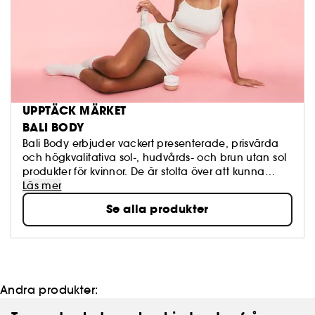
UPPTÄCK MÄRKET
BALI BODY
Bali Body erbjuder vackert presenterade, prisvärda
och högkvalitativa sol-, hudvårds- och brun utan sol
produkter för kvinnor. De är stolta över att kunna
erbjuda produkter tillverkade i Australien som är rika
Läs mer
på naturliga, aktiva och fuktgivande ingredienser.
Se alla produkter
På Bali Body är vårt mål att se till att du alltid kan ta
med dig en solstråle, var som helst och vid vilket
tillfälle som helst. Bali Body är solen i en flaska.
Andra produkter: