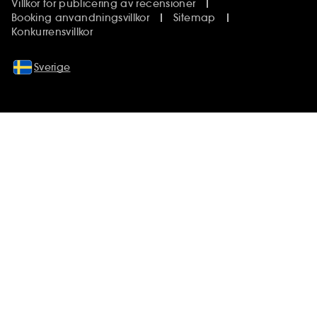
Villkor för publicering av recensioner
Booking anvandningsvillkor
Sitemap
Konkurrensvillkor
Sverige