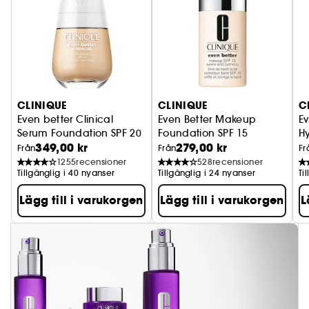
CLINIQUE
CLINIQUE
C
Even better Clinical
Even Better Makeup
E
Serum Foundation SPF 20
Foundation SPF 15
H
349,00 kr
279,00 kr
Från
Från
Fr
1255
recensioner
528
recensioner
Tillgänglig i 40 nyanser
Tillgänglig i 24 nyanser
Ti
Lägg till i varukorgen
Lägg till i varukorgen
L