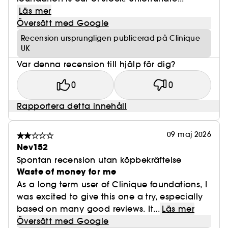
reflekterar UV bort från huden och kemiska
Läs mer
solskyddsmedel som fångar UV-strålar.
Översätt med Google
Resultat:
Recension ursprungligen publicerad på Clinique
UK
• Efter 1 vecka: 96% säger att huden ser mer livfull
ut.*
Var denna recension till hjälp för dig?
• Efter 2 veckor: Bar hud ser hälsosammare och
0
0
mer strålande ut.**
• 94% visade förbättring i återfuktning på bar
Rapportera detta innehåll
hud.**
• 96% visade förbättring i fuktbarriärens styrka.***
09 maj 2026
Nev152
* Konsumenttestning på 165 kvinnor efter att ha
Spontan recension utan köpbekräftelse
använt produkten i 1 vecka.
Waste of money for me
** Klinisk testning på 72 kvinnor efter 2 veckors
As a long term user of Clinique foundations, I
användning av produkten.
was excited to give this one a try, especially
*** Klinisk testning på 27 kvinnor efter 2 veckors
based on many good reviews. It...
Läs mer
användning av produkten.
Översätt med Google
**** Klinisk testning på 21 kvinnor efter en