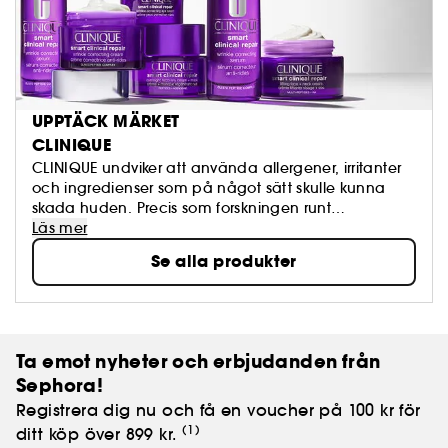
UPPTÄCK MÄRKET
CLINIQUE
CLINIQUE undviker att använda allergener, irritanter
och ingredienser som på något sätt skulle kunna
skada huden. Precis som forskningen runt
ingredienser hela tiden utvecklas så arbetar vi
Läs mer
ständigt på att förbättra våra produkter. Utan
Se alla produkter
parabener. Utan falater. Parfymfri. Bara sund hud.
Ta emot nyheter och erbjudanden från
Sephora!
Registrera dig nu och få en voucher på 100 kr för
(1)
ditt köp över 899 kr.