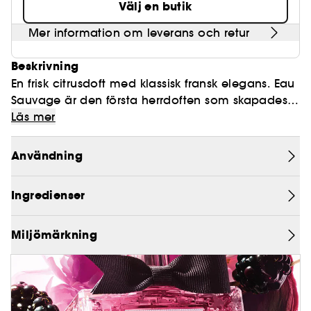
Välj en butik
Mer information om leverans och retur
Beskrivning
En frisk citrusdoft med klassisk fransk elegans. Eau
Sauvage är den första herrdoften som skapades
av huset Dior 1966. Den har blivit en klassiker,
Läs mer
ändå är den liktydig med en tidlös elegans.
Doften har den rätta kombinationen av
Användning
distinktion, naturlighet och enkelhet.
Ingredienser
Miljömärkning