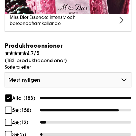
Miss Dior Essence: intensiv och
beroendeframkallande
Produktrecensioner
4.7/5
(183 produktrecensioner)
Sortera efter
Mest nyligen
Alla (183)
5
(158)
4
(12)
3
(5)