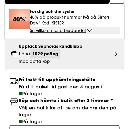
Lösögonfransar
Pennvässare
Clean hudvård
BB- & CC-krämer
Rodnad
Parfymer under 500 kr
High-Performance Hårvård
Powdery
Lock- och vågdefinition
Personal Care
Se allt
Make-up Trends
Skrubb för hårbotten
För dig och din syster
Nagelfilar & nagelklippare
Clean parfym
Paletter
Fläckar
40% på produkt nummer två på Sisters'
Fragrance Layering
Hair Styling
Water
Återfuktning och näring
Best Skin Ever Shade Finder
Skincare meets Makeup
Day* Kod: SISTER
Se allt
Matningspapper
Clean hårvård
Porer
Säsongens dofter
Haircare Guide
Se villkoren för erbjudandet
Musk
Solskydd
Cream Lip Stain Shade Finder
Skin Longevity
Make it last
Parfym Highlights
Hårvård under 300 kr
Plattning
Upptäck Sephoras kundklubb
Self-Care Moment
Skincare meets Makeup
1029 poäng
Tjäna
Dofter berättar historier
Haircare Finder
Färgat hår
Affordable Skincare
med detta köp
Makeup Routine
Wonder Treatment
Do you speak Skincare
Find your favourite finish
Fri frakt till upphämtningsställe
Dear skin, I love you
Få ditt paket tidigast den 4 augusti
Instant Lip Love
På lager
Köp och hämta i butik efter 2 timmar *
Feel good makeup
Välj en butik för att se om de har den på
lager
På lager