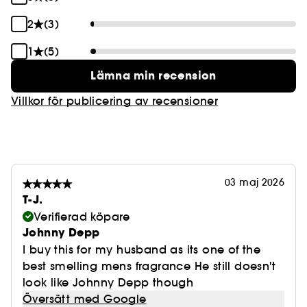
2
(3)
1
(5)
Lämna min recension
Villkor för publicering av recensioner
03 maj 2026
T-J.
Verifierad köpare
Johnny Depp
I buy this for my husband as its one of the
best smelling mens fragrance He still doesn't
look like Johnny Depp though
Översätt med Google