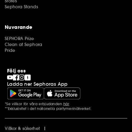
Stores
Sephora Stands
Nuvarande
SEPHORA Prize
Clean at Sephora
Pride
Följ oss
Ladda ner Sephoras App
*Se villkor för våra erbjudanden
här
Ytterligare information
**Exklusivitet i det nationella parfymerinätverket.
Villkor & säkerhet