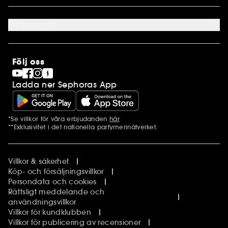
Cookie preferenser
Om os
Karriär
Nuvarande
Internationellt
Finland
SEPHORA Prize
Norge
Clean at Sephora
Stores
Följ oss
Pride
Sephora Stands
Ladda ner Sephoras App
*Se villkor för våra erbjudanden
här
Ytterligare information
**Exklusivitet i det nationella parfymerinätverket.
Villkor & säkerhet
Köp- och försäljningsvillkor
Persondata och cookies
Rättsligt meddelande och
användningsvillkor
Villkor för kundklubben
Villkor för publicering av recensioner