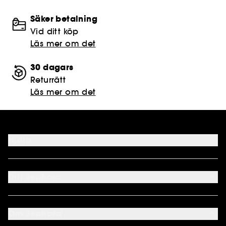
Säker betalning
Vid ditt köp
Läs mer om det
30 dagars
Returrätt
Läs mer om det
Hjälp
FAQ
Kontakta oss
Ditt Sephora
Leveranser
Returnera
Mitt Konto
Sephora kundklubb
Om Sephora
Presentkort