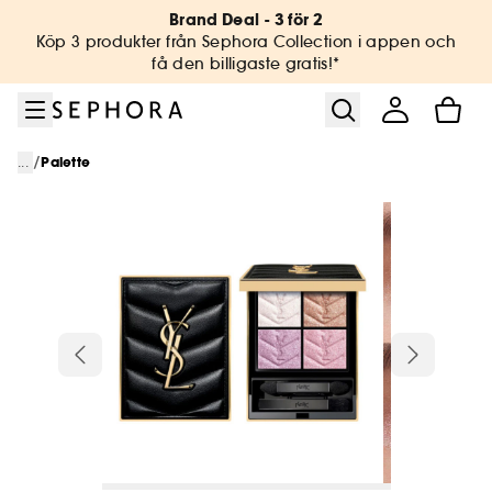
Gå till menyn
Gå till huvudinnehållet
Gå till sidfoten
Brand Deal - 3 för 2
Köp 3 produkter från Sephora Collection i appen och
få den billigaste gratis!*
/
...
Palette