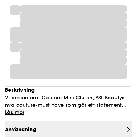
Beskrivning
Vi presenterar Couture Mini Clutch, YSL Beautys
nya couture-must have som gör ett statement
redan innan du öppnar det. Ton-i-ton-paletter
Läs mer
med fyra ögonskulpterande färger som uttrycker
din attityd med intensiva pigment. Couture-
Användning
inspirerade kromeffekter och lyxiga finishes som