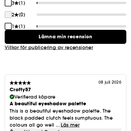
3
(1)
Skapa mängder av ögonmakeuplooker, allt från
nude till mer djärva looks, och stick ut från
2
(0)
mängden – både dag och natt. Varje palett är
1
(1)
utvecklad för att skapa mångsidiga looker i
matta, skimrande och satinglänsande finishes.
Lämna min recension
Mixa och matcha för obegränsade
Villkor för publicering av recensioner
makeupmöjligheter.
08 juli 2026
Crofty57
Verifierad köpare
A beautiful eyeshadow palette
This is a beautiful eyeshadow palette. The
black padded clutch feels sumptuous. The
colours all go well ...
Läs mer