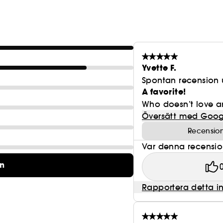
Innehåller:
- Laddad med en brasiliansk blanding av oerhört n
antioxidanten açai och supervårdande kokosnötolj
Yvette F.
Spontan recension 
A favorite!
Who doesn’t love an
Översätt med Goog
Recension
Var denna recension 
on
Rapportera detta i