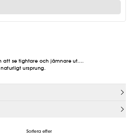
att se tightare och jämnare ut.
naturligt ursprung.
speciell hemlighet!
 av planetens mest potenta typer av kaffein.
perfekt brasiliansk lyster.
mjukare och tightare än någonsin.
d!
Sortera efter