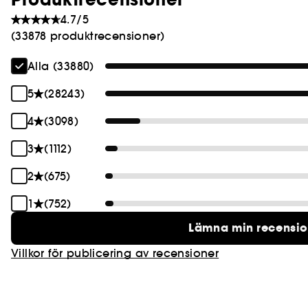
4.7/5
(33878 produktrecensioner)
Alla (33880)
5
(28243)
4
(3098)
3
(1112)
2
(675)
1
(752)
Lämna min recensi
Villkor för publicering av recensioner