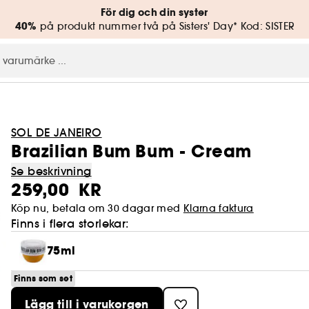
För dig och din syster
40%
på produkt nummer två på Sisters' Day* Kod: SISTER
SOL DE JANEIRO
Brazilian Bum Bum - Cream
Se beskrivning
259,00 KR
Köp nu, betala om 30 dagar med
Klarna faktura
Finns i flera storlekar:
75ml
Finns som set
Lägg till i varukorgen