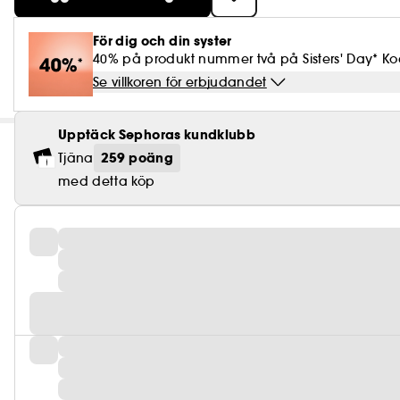
För dig och din syster
40% på produkt nummer två på Sisters' Day* Kod
Se villkoren för erbjudandet
Upptäck Sephoras kundklubb
259 poäng
Tjäna
med detta köp