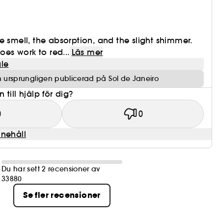
n
e smell, the absorption, and the slight shimmer.
does work to red...
Läs mer
le
 ursprungligen publicerad på Sol de Janeiro
till hjälp för dig?
0
0
nnehåll
Du har sett 2 recensioner av
33880
Se fler recensioner