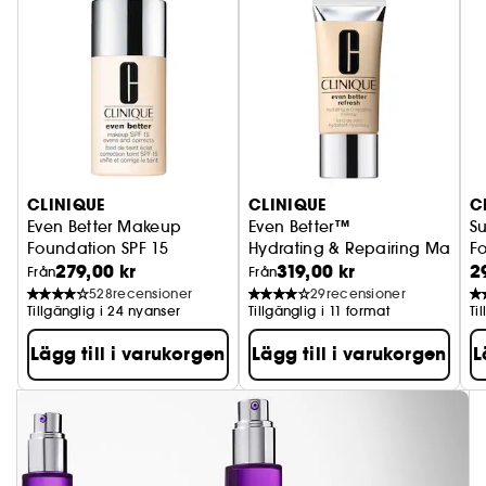
CLINIQUE
CLINIQUE
C
Even Better Makeup
Even Better™
S
Foundation SPF 15
Hydrating & Repairing Makeu
F
279,00 kr
319,00 kr
2
Från
Från
528
recensioner
29
recensioner
Tillgänglig i 24 nyanser
Tillgänglig i 11 format
Ti
Lägg till i varukorgen
Lägg till i varukorgen
L