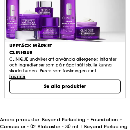
UPPTÄCK MÄRKET
CLINIQUE
CLINIQUE undviker att använda allergener, irritanter
och ingredienser som på något sätt skulle kunna
skada huden. Precis som forskningen runt
ingredienser hela tiden utvecklas så arbetar vi
Läs mer
ständigt på att förbättra våra produkter. Utan
Se alla produkter
parabener. Utan falater. Parfymfri. Bara sund hud.
Andra produkter:
Beyond Perfecting - Foundation +
Concealer - 02 Alabaster - 30 ml
|
Beyond Perfecting