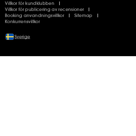
Villkor för kundklubben
Villkor för publicering av recensioner
Booking anvandningsvillkor
Sitemap
Konkurrensvillkor
Sverige