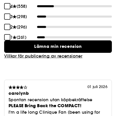
4
(558)
3
(298)
2
(296)
1
(261)
Lämna min recension
Villkor för publicering av recensioner
01 juli 2026
carolynb
Spontan recension utan köpbekräftelse
PLEASE Bring Back the COMPACT!
I'm a life long Clinique Fan (been using for