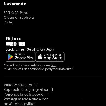
Nuvarande
SEPHORA Prize
Clean at Sephora
Pride
Följ oss
Ladda ner Sephoras App
*Se villkor för våra erbjudanden
här
Ytterligare information
**Exklusivitet i det nationella parfymerinätverket.
Villkor & säkerhet
Köp- och försäljningsvillkor
Persondata och cookies
Rättsligt meddelande och
användningsvillkor