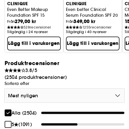
CLINIQUE
CLINIQUE
C
Even Better Makeup
Even better Clinical
C
Foundation SPF 15
Serum Foundation SPF 20
Mo
279,00 kr
349,00 kr
1
Från
Från
528
recensioner
1255
recensioner
Tillgänglig i 24 nyanser
Tillgänglig i 40 nyanser
Ti
Lägg till i varukorgen
Lägg till i varukorgen
L
Produktrecensioner
3.8/5
(2504 produktrecensioner)
Sortera efter
Mest nyligen
Alla (2504)
5
(1091)