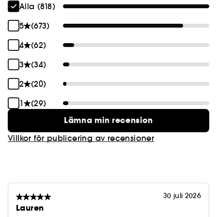
Alla (818)
5
(673)
4
(62)
3
(34)
2
(20)
1
(29)
Lämna min recension
Villkor för publicering av recensioner
30 juli 2026
Lauren