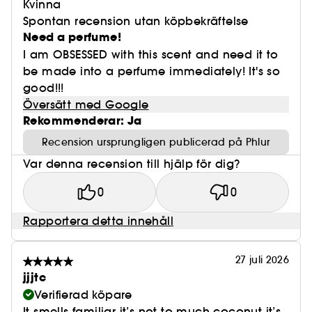
Kvinna
Spontan recension utan köpbekräftelse
Need a perfume!
I am OBSESSED with this scent and need it to
be made into a perfume immediately! It's so
good!!!
Översätt med Google
Rekommenderar: Ja
Recension ursprungligen publicerad på Phlur
Var denna recension till hjälp för dig?
0
0
Rapportera detta innehåll
27 juli 2026
jjjtc
Verifierad köpare
It smells familiar it’s not to much coconut it’s