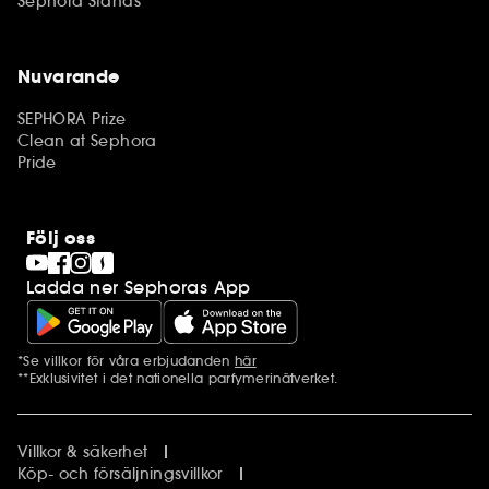
Sephora Stands
Nuvarande
SEPHORA Prize
Clean at Sephora
Pride
Följ oss
Ladda ner Sephoras App
*Se villkor för våra erbjudanden
här
Ytterligare information
**Exklusivitet i det nationella parfymerinätverket.
Villkor & säkerhet
Köp- och försäljningsvillkor