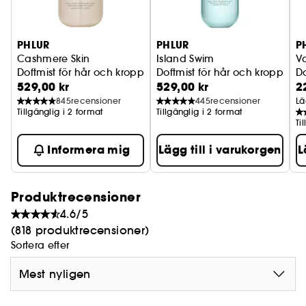
PHLUR
PHLUR
P
Cashmere Skin
Island Swim
Va
Doftmist för hår och kropp
Doftmist för hår och kropp
Do
529,00 kr
529,00 kr
2
845
recensioner
445
recensioner
Lä
Tillgänglig i 2 format
Tillgänglig i 2 format
Ti
Informera mig
Lägg till i varukorgen
L
Produktrecensioner
4.6/5
(818 produktrecensioner)
Sortera efter
Mest nyligen