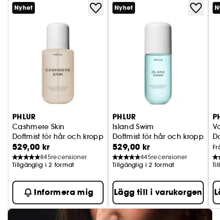
Nyhet
Nyhet
N
PHLUR
PHLUR
P
Cashmere Skin
Island Swim
Va
Doftmist för hår och kropp
Doftmist för hår och kropp
Do
529,00 kr
529,00 kr
Fr
845
recensioner
445
recensioner
Tillgänglig i 2 format
Tillgänglig i 2 format
Ti
Informera mig
Lägg till i varukorgen
L