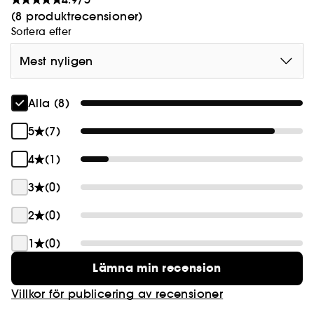
(8 produktrecensioner)
Sortera efter
Mest nyligen
Alla (8)
5
(7)
4
(1)
3
(0)
2
(0)
1
(0)
Lämna min recension
Villkor för publicering av recensioner