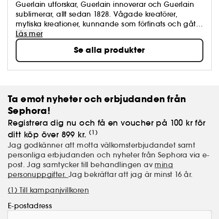
Guerlain utforskar, Guerlain innoverar och Guerlain
sublimerar, allt sedan 1828. Vågade kreatörer,
mytiska kreationer, kunnande som förfinats och gått i
arv. Skönhetskulten är märkets signum. Dag efter dag
Läs mer
arbetar Guerlain för att framhäva kvinnor, alla
Se alla produkter
kvinnor. Löftet om lustfylld och strålande skönhet och
en filosofi inkarnerad på en plats: Maison Guerlain
på Champs-Elysées nr. 68.
Ta emot nyheter och erbjudanden från
Sephora!
Registrera dig nu och få en voucher på 100 kr för
(1)
ditt köp över 899 kr.
Jag godkänner att motta välkomsterbjudandet samt
personliga erbjudanden och nyheter från Sephora via e-
post. Jag samtycker till behandlingen av
mina
personuppgifter.
Jag bekräftar att jag är minst 16 år.
(1) Till kampanjvillkoren
E-postadress