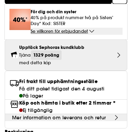
Lösögonfransar
Pennvässare
Clean hudvård
BB- & CC-krämer
Rodnad
Parfymer under 500 kr
High-Performance Hårvård
Powdery
Lock- och vågdefinition
Personal Care
Se allt
Make-up Trends
Skrubb för hårbotten
För dig och din syster
Nagelfilar & nagelklippare
Clean parfym
Paletter
Fläckar
40% på produkt nummer två på Sisters'
Fragrance Layering
Hair Styling
Water
Återfuktning och näring
Best Skin Ever Shade Finder
Skincare meets Makeup
Day* Kod: SISTER
Se allt
Matningspapper
Clean hårvård
Porer
Säsongens dofter
Haircare Guide
Se villkoren för erbjudandet
Musk
Solskydd
Cream Lip Stain Shade Finder
Skin Longevity
Make it last
Parfym Highlights
Hårvård under 300 kr
Plattning
Upptäck Sephoras kundklubb
Self-Care Moment
Skincare meets Makeup
1329 poäng
Tjäna
Dofter berättar historier
Haircare Finder
Färgat hår
Affordable Skincare
med detta köp
Makeup Routine
Wonder Treatment
Do you speak Skincare
Find your favourite finish
Fri frakt till upphämtningsställe
Dear skin, I love you
Få ditt paket tidigast den 4 augusti
Instant Lip Love
På lager
Köp och hämta i butik efter 2 timmar *
Feel good makeup
Ej tillgänglig
Mer information om leverans och retur
Beskrivning