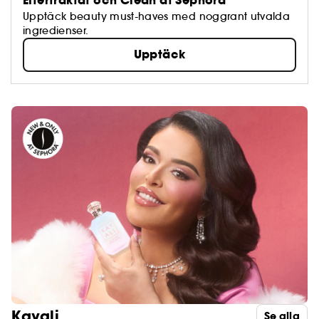
Eftertraktat och Clean at Sephora
Upptäck beauty must-haves med noggrant utvalda
ingredienser.
Upptäck
Kayali
Se alla