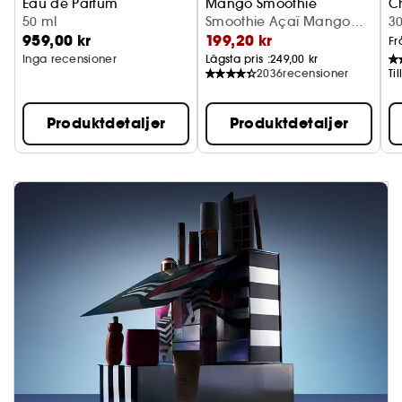
Eau de Parfum
Mango Smoothie
C
50 ml
Glansigt läppbalsam
Smoothie Açaï Mango
E
3
959,00 kr
199,20 kr
(10 g)
Fr
Inga recensioner
Lägsta pris :
249,00 kr
2036
recensioner
Ti
Produktdetaljer
Produktdetaljer