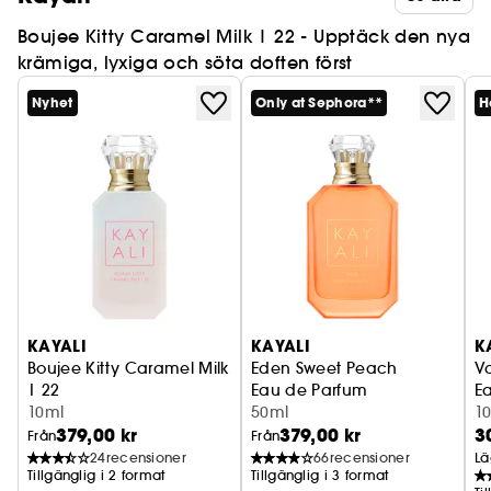
Boujee Kitty Caramel Milk | 22 - Upptäck den nya
krämiga, lyxiga och söta doften först
Nyhet
Only at Sephora**
H
KAYALI
KAYALI
K
Boujee Kitty Caramel Milk
Eden Sweet Peach
Va
| 22
Eau de Parfum
E
Eau de Parfum
10ml
50ml
1
379,00 kr
379,00 kr
3
Från
Från
24
recensioner
66
recensioner
Lä
Tillgänglig i 2 format
Tillgänglig i 3 format