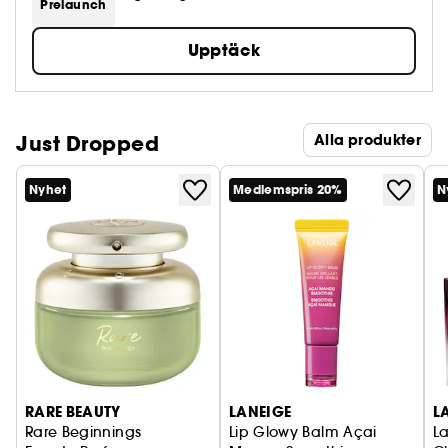
Prelaunch
Upptäck
Just Dropped
Alla produkter
Nyhet
Medlemspris 20%
N
RARE BEAUTY
LANEIGE
L
Rare Beginnings
Lip Glowy Balm Açai
La