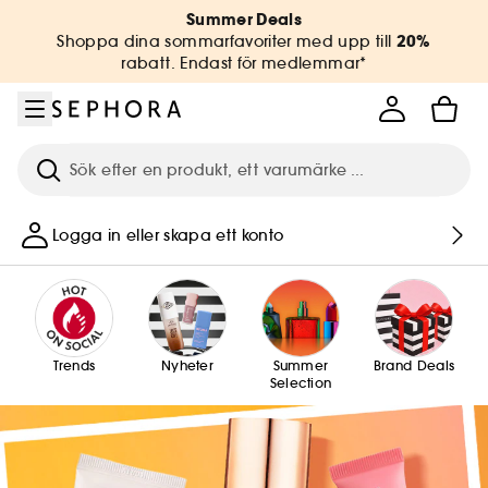
Gå till menyn
Gå till huvudinnehållet
Gå till sidfoten
Summer Deals
20%
Shoppa dina sommarfavoriter med upp till
rabatt. Endast för medlemmar*
Sök
Logga in eller skapa ett konto
Trends
Nyheter
Summer
Brand Deals
Selection