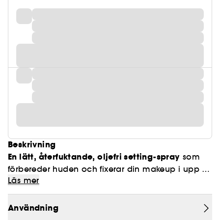
Beskrivning
En lätt, återfuktande, oljefri setting-spray
som
förbereder huden och fixerar din makeup i upp till
Läs mer
16 timmar*!
Den högpresterande formulan fungerar i harmoni
med din foundation, concealer, bronzer och
Användning
puder för att skapa en lätt, återfuktande slöja och