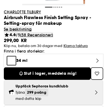
CHARLOTTE TILBURY
Airbrush Flawless Finish Setting Spray -
Setting-spray för makeup
Se beskrivning
4.6
/5
(58 Recensioner)
299,00 KR
Köp nu, betala om 30 dagar med
Klarna faktura
Finns i flera storlekar:
34 ml
Slut i lager, meddela mig!
Upptäck Sephoras kundklubb
299 poäng
Tjäna
med detta köp