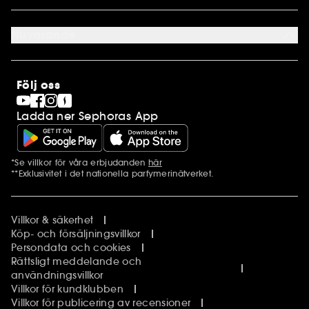
Cookie preferenser
Om os
Karriär
Nuvarande
Internationellt
Finland
SEPHORA Prize
Norge
Clean at Sephora
Stores
Följ oss
Pride
Sephora Stands
Ladda ner Sephoras App
*Se villkor för våra erbjudanden
här
Ytterligare information
**Exklusivitet i det nationella parfymerinätverket.
Villkor & säkerhet
Köp- och försäljningsvillkor
Persondata och cookies
Rättsligt meddelande och
användningsvillkor
Villkor för kundklubben
Villkor för publicering av recensioner