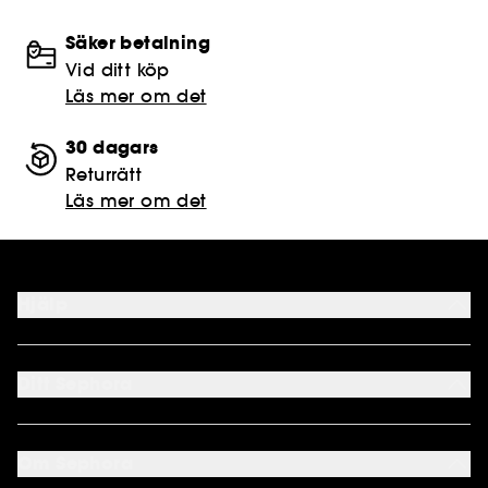
Säker betalning
Vid ditt köp
Läs mer om det
30 dagars
Returrätt
Läs mer om det
Hjälp
FAQ
Kontakta oss
Ditt Sephora
Leveranser
Returnera
Mitt Konto
Sephora kundklubb
Om Sephora
Presentkort