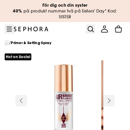
Gå till menyn
Gå till huvudinnehållet
Gå till sidfoten
För dig och din syster
40%
på produkt nummer två på Sisters' Day* Kod:
SISTER
/
...
Primer & Setting Spray
Hot on Social