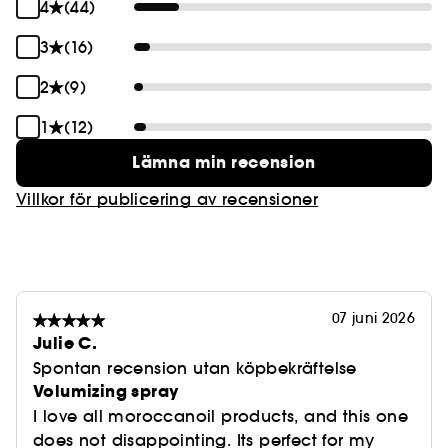
4
(44)
3
(16)
2
(9)
1
(12)
Lämna min recension
Villkor för publicering av recensioner
07 juni 2026
Julie C.
Spontan recension utan köpbekräftelse
Volumizing spray
I love all moroccanoil products, and this one
does not disappointing. Its perfect for my