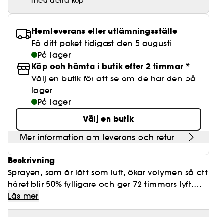
med detta köp
Lösögonfransar
Pennvässare
Clean hudvård
BB- & CC-krämer
Rodnad
Parfymer under 500 kr
High-Performance Hårvård
Powdery
Lock- och vågdefinition
Personal Care
Se allt
Make-up Trends
Skrubb för hårbotten
Nagelfilar & nagelklippare
Clean parfym
Paletter
Fläckar
Fragrance Layering
Hair Styling
Hemleverans eller utlämningsställe
Water
Återfuktning och näring
Best Skin Ever Shade Finder
Skincare meets Makeup
Se allt
Få ditt paket tidigast den 5 augusti
Matningspapper
Clean hårvård
Porer
Säsongens dofter
Haircare Guide
På lager
Musk
Solskydd
Cream Lip Stain Shade Finder
Skin Longevity
Make it last
Köp och hämta i butik efter 2 timmar *
Parfym Highlights
Hårvård under 300 kr
Plattning
Välj en butik för att se om de har den på
Self-Care Moment
Skincare meets Makeup
lager
Dofter berättar historier
Haircare Finder
Färgat hår
Affordable Skincare
På lager
Makeup Routine
Wonder Treatment
Välj en butik
Do you speak Skincare
Find your favourite finish
Mer information om leverans och retur
Dear skin, I love you
Instant Lip Love
Beskrivning
Feel good makeup
Sprayen, som är lätt som luft, ökar volymen så att
håret blir 50% fylligare och ger 72 timmars lyft.
Bibehåller total rörelse med beröringsbar stadga.
Läs mer