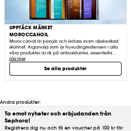
UPPTÄCK MÄRKET
MOROCCANOIL
Moroccanoil är pionjär och ledare inom oljeberikad
skönhet. Arganolja som är huvudingrediensen i alla
våra produkter är rik på antioxidanter, essentiella
fettsyror och vitamin E. Vi använder arganolja av
Läs mer
högsta kvalitet som utvinns naturligt genom en
Se alla produkter
kallpressningsprocess för att säkerställa oljans
integritet och autenticitet.
Andra produkter:
Ta emot nyheter och erbjudanden från
Sephora!
Registrera dig nu och få en voucher på 100 kr för