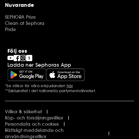
Nuvarande
SEPHORA Prize
Clean at Sephora
Pride
Följ oss
Ladda ner Sephoras App
*Se villkor för våra erbjudanden
här
Ytterligare information
**Exklusivitet i det nationella parfymerinätverket.
Villkor & säkerhet
Köp- och försäljningsvillkor
Persondata och cookies
Rättsligt meddelande och
användningsvillkor