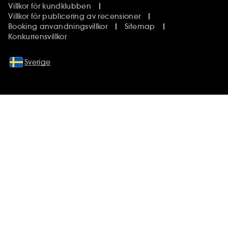
Villkor för kundklubben
Villkor för publicering av recensioner
Booking anvandningsvillkor
Sitemap
Konkurrensvillkor
Sverige