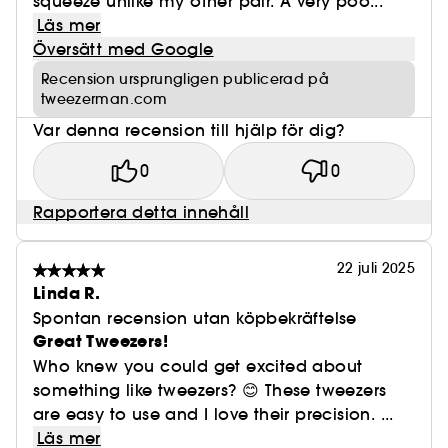
squeeze unlike my other pair. A very poo...
Läs mer
Översätt med Google
Recension ursprungligen publicerad på
tweezerman.com
Var denna recension till hjälp för dig?
0
0
Rapportera detta innehåll
22 juli 2025
Linda R.
Spontan recension utan köpbekräftelse
Great Tweezers!
Who knew you could get excited about
something like tweezers? 😊 These tweezers
are easy to use and I love their precision. ...
Läs mer