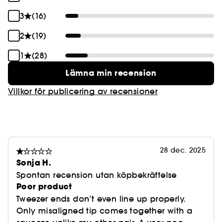
3
(16)
2
(19)
1
(28)
Lämna min recension
Villkor för publicering av recensioner
28 dec. 2025
Sonja H.
Spontan recension utan köpbekräftelse
Poor product
Tweezer ends don’t even line up properly.
Only misaligned tip comes together with a