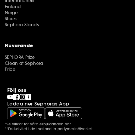
Internationellt
Finland
Norge
Stores
Sephora Stands
Nuvarande
SEPHORA Prize
Clean at Sephora
Pride
Följ oss
Ladda ner Sephoras App
*Se villkor för våra erbjudanden
här
Ytterligare information
**Exklusivitet i det nationella parfymerinätverket.