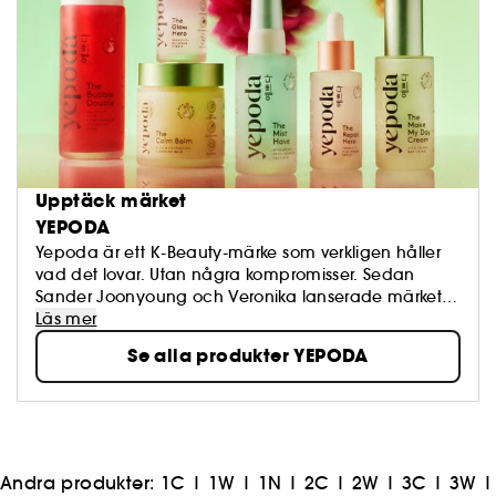
Upptäck märket
YEPODA
Yepoda är ett K-Beauty-märke som verkligen håller
vad det lovar. Utan några kompromisser. Sedan
Sander Joonyoung och Veronika lanserade märket
2020 har de gjort det till sin mission att erbjuda äkta
Läs mer
koreansk innovation som du kan lita på.
Se alla produkter YEPODA
Andra produkter:
1C
|
1W
|
1N
|
2C
|
2W
|
3C
|
3W
|