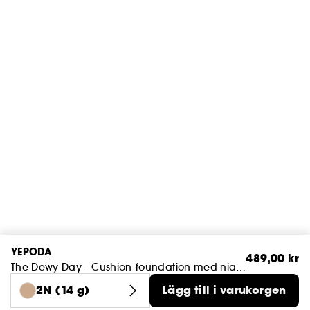
YEPODA
489,00 kr
The Dewy Day - Cushion-foundation med niacinamid, aprikos och SPF 30
2N (14 g)
Lägg till i varukorgen