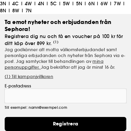
3N
|
4C
|
4W
|
4N
|
5C
|
5W
|
5N
|
6N
|
6W
|
7W
|
8N
|
8W
|
7N
Ta emot nyheter och erbjudanden från
Sephora!
Registrera dig nu och få en voucher på 100 kr för
(1)
ditt köp över 899 kr.
Jag godkänner att motta välkomsterbjudandet samt
personliga erbjudanden och nyheter från Sephora via e-
post. Jag samtycker till behandlingen av
mina
personuppgifter.
Jag bekräftar att jag är minst 16 år.
(1) Till kampanjvillkoren
E-postadress
Till exempel: namn@exempel.com
Registrera