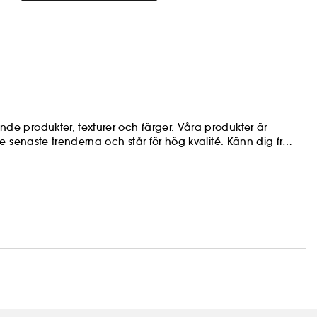
e produkter, texturer och färger. Våra produkter är
 senaste trenderna och står för hög kvalité. Känn dig fri
 du har lust!