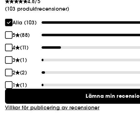
4.8/5
(103 produktrecensioner)
Alla (103)
5
(88)
4
(11)
3
(1)
2
(2)
1
(1)
Lämna min recensi
Villkor för publicering av recensioner