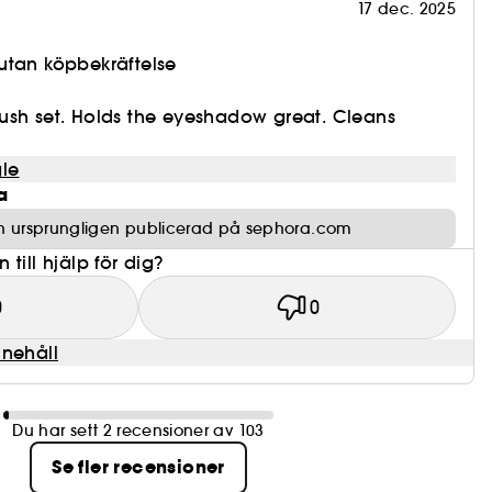
17 dec. 2025
utan köpbekräftelse
ush set. Holds the eyeshadow great. Cleans
le
a
n ursprungligen publicerad på sephora.com
till hjälp för dig?
0
0
nnehåll
Du har sett 2 recensioner av 103
Se fler recensioner