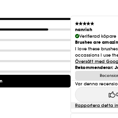
nanrich
Verifierad köpare
Brushes are amazin
I love these brushes
occassions I use the 
Översätt med Goog
Rekommenderar: J
Recensio
on
Var denna recension 
Rapportera detta i