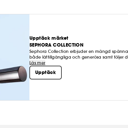
Upptäck märket
SEPHORA COLLECTION
Sephora Collection erbjuder en mängd spännand
både lättillgängliga och generösa samt följer de
att skapa och uppdatera din egen look närhelst
Läs mer
Upptäck