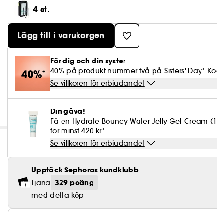
4 st.
Lägg till i varukorgen
För dig och din syster
40% på produkt nummer två på Sisters' Day* Kod
Se villkoren för erbjudandet
Din gåva!
Få en Hydrate Bouncy Water Jelly Gel-Cream (
för minst 420 kr*
Se villkoren för erbjudandet
Upptäck Sephoras kundklubb
329 poäng
Tjäna
med detta köp