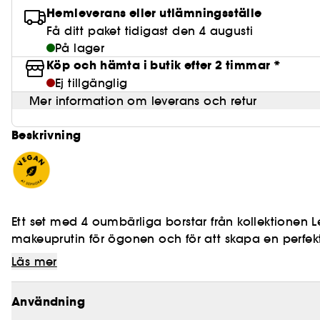
Hemleverans eller utlämningsställe
Få ditt paket tidigast den 4 augusti
På lager
Köp och hämta i butik efter 2 timmar *
Ej tillgänglig
Mer information om leverans och retur
Beskrivning
Ett set med 4 oumbärliga borstar från kollektionen L
makeuprutin för ögonen och för att skapa en perfek
Läs mer
Detta kit innehåller:
Användning
- 08 Pinceau Ombre à paupières