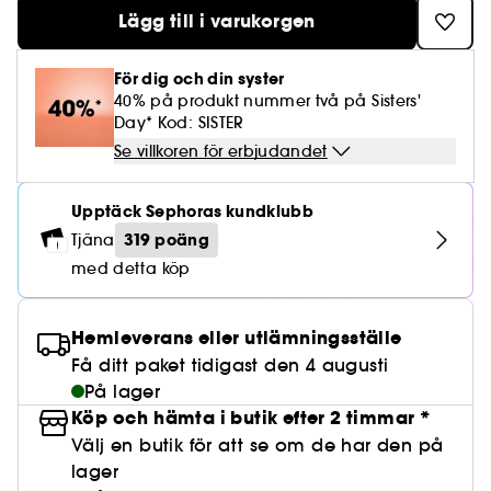
Lösögonfransar
Pennvässare
Clean hudvård
BB- & CC-krämer
Rodnad
Lägg till i varukorgen
Parfymer under 500 kr
High-Performance Hårvård
Powdery
Lock- och vågdefinition
Personal Care
Se allt
Make-up Trends
Skrubb för hårbotten
Nagelfilar & nagelklippare
Clean parfym
Paletter
Fläckar
Fragrance Layering
Hair Styling
Water
Återfuktning och näring
Best Skin Ever Shade Finder
För dig och din syster
Skincare meets Makeup
Se allt
40% på produkt nummer två på Sisters'
Matningspapper
Clean hårvård
Porer
Säsongens dofter
Haircare Guide
Day* Kod: SISTER
Musk
Solskydd
Cream Lip Stain Shade Finder
Skin Longevity
Make it last
Se villkoren för erbjudandet
Parfym Highlights
Hårvård under 300 kr
Plattning
Self-Care Moment
Skincare meets Makeup
Upptäck Sephoras kundklubb
Dofter berättar historier
Haircare Finder
Färgat hår
Affordable Skincare
Makeup Routine
319 poäng
Tjäna
Wonder Treatment
med detta köp
Do you speak Skincare
Find your favourite finish
Dear skin, I love you
Instant Lip Love
Hemleverans eller utlämningsställe
Få ditt paket tidigast den 4 augusti
Feel good makeup
På lager
Köp och hämta i butik efter 2 timmar *
Välj en butik för att se om de har den på
lager