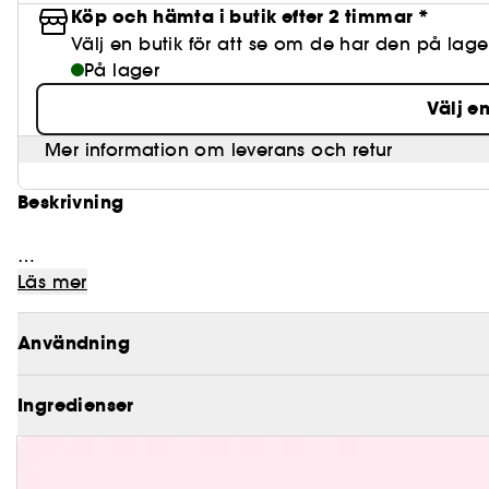
Köp och hämta i butik efter 2 timmar *
Välj en butik för att se om de har den på lage
På lager
Välj e
Mer information om leverans och retur
Beskrivning
Tack vare den här återvinningsbara plastflaskan s
Läs mer
favoritprodukter överallt!
Användning
Vad gör den?
Denna sprayflaska betyder att du nu kan ta en reses
Ingredienser
resväska: parfym, mist, ansiktsspray, olja, hårkräm, 
kommer till din skönhetsrutin! Det är den perfekta s