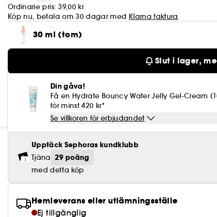
Ordinarie pris:
39,00 kr
Köp nu, betala om 30 dagar med
Klarna faktura
30 ml (tom)
Slut i lager, m
Din gåva!
Få en Hydrate Bouncy Water Jelly Gel-Cream (
för minst 420 kr*
Se villkoren för erbjudandet
Upptäck Sephoras kundklubb
29 poäng
Tjäna
med detta köp
Hemleverans eller utlämningsställe
Ej tillgänglig