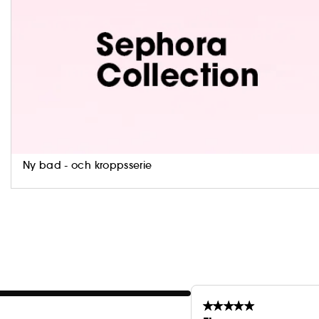
Hur används den?
Fyll sprayflaskan med dina skönhetsprodukter.
Fördelar:
Specialdesignad resestorlek
Återvunnen plastflaska
Ny bad - och kroppsserie