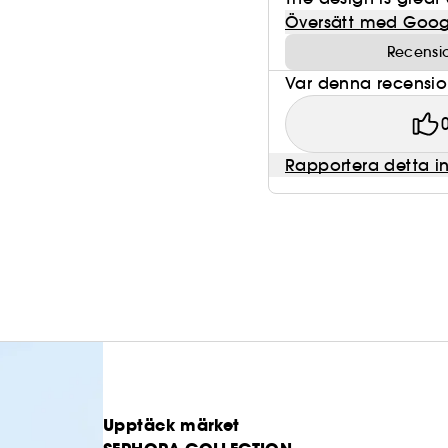
Översätt med Goog
Recensi
Var denna recension 
Rapportera detta i
Upptäck märket