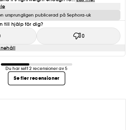
le
on ursprungligen publicerad på Sephora-uk
till hjälp för dig?
0
0
nnehåll
Du har sett 2 recensioner av 5
Se fler recensioner