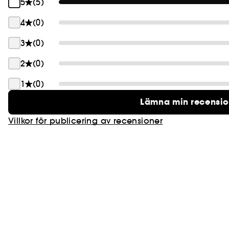
5
(5)
4
(0)
3
(0)
2
(0)
1
(0)
Lämna min recensi
Villkor för publicering av recensioner