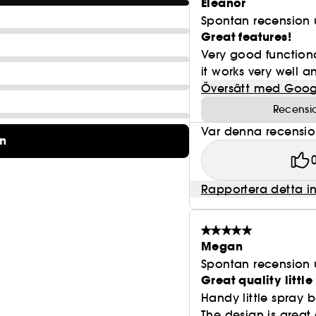
Eleanor
Spontan recension 
Great features!
Very good functiona
it works very well 
Översätt med Goog
Recensi
Var denna recension 
on
Rapportera detta i
Megan
Spontan recension 
Great quality little
Handy little spray b
The design is great 