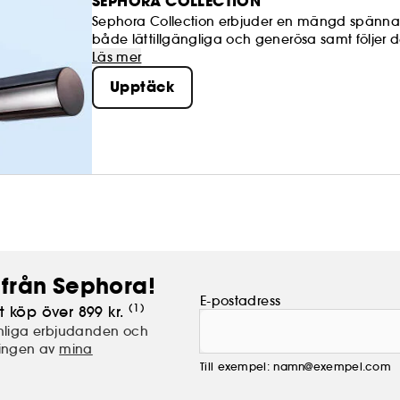
SEPHORA COLLECTION
Sephora Collection erbjuder en mängd spännand
både lättillgängliga och generösa samt följer de
att skapa och uppdatera din egen look närhelst
Läs mer
Upptäck
från Sephora!
E-postadress
(1)
t köp över 899 kr.
nliga erbjudanden och
lingen av
mina
Till exempel: namn@exempel.com