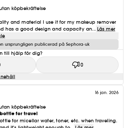
utan köpbekräftelse
lity and material I use it for my makeup remover
and has a good design and capacity an...
Läs mer
le
on ursprungligen publicerad på Sephora-uk
till hjälp för dig?
0
0
nnehåll
16 jan. 2026
utan köpbekräftelse
 bottle for travel
ottle for micellar water, toner, etc. when traveling.
and it's lightweight enough to...
Läs mer