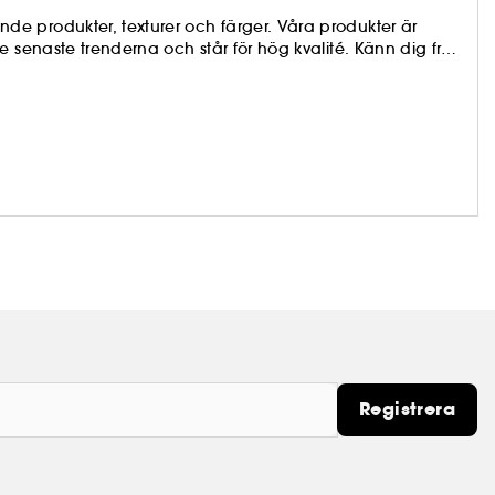
e produkter, texturer och färger. Våra produkter är
 senaste trenderna och står för hög kvalité. Känn dig fri
 du har lust!
Registrera