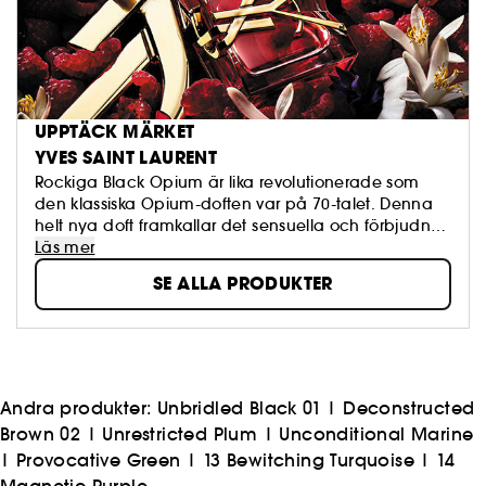
UPPTÄCK MÄRKET
YVES SAINT LAURENT
Rockiga Black Opium är lika revolutionerade som
den klassiska Opium-doften var på 70-talet. Denna
helt nya doft framkallar det sensuella och förbjudna
hos sin kvinnliga bärare.
Läs mer
SE ALLA PRODUKTER
Andra produkter:
Unbridled Black 01
|
Deconstructed
Brown 02
|
Unrestricted Plum
|
Unconditional Marine
|
Provocative Green
|
13 Bewitching Turquoise
|
14
Magnetic Purple