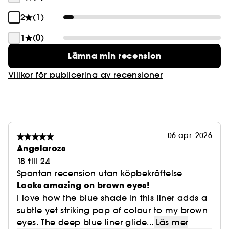
2
(1)
1
(0)
Lämna min recension
Villkor för publicering av recensioner
06 apr. 2026
Angelarozs
18 till 24
Spontan recension utan köpbekräftelse
Looks amazing on brown eyes!
I love how the blue shade in this liner adds a
subtle yet striking pop of colour to my brown
eyes. The deep blue liner glide...
Läs mer