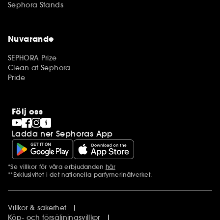
Sephora Stands
Nuvarande
SEPHORA Prize
Clean at Sephora
Pride
Följ oss
Ladda ner Sephoras App
*Se villkor för våra erbjudanden
här
Ytterligare information
**Exklusivitet i det nationella parfymerinätverket.
Villkor & säkerhet
Köp- och försäljningsvillkor