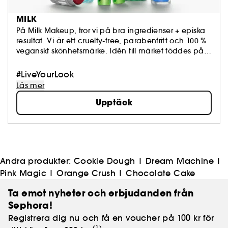
MILK
På Milk Makeup, tror vi på bra ingredienser + episka
resultat. Vi är ett cruelty-free, parabenfritt och 100 %
veganskt skönhetsmärke. Idén till märket föddes på
Milk, en kreativ studio i centrala New York City. Vår
inspiration har vi alltid hittat i vår community och vår
#LiveYourLook
kultur. Vi anser att personlig stil och
Läs mer
experimenterande är den ultimata formen för att ge
Upptäck
uttryck för sin personlighet. Det handlar inte bara om
hur du skapar din look; det är hur du uttrycker den
som spelar roll.
Andra produkter:
Cookie Dough
|
Dream Machine
|
Pink Magic
|
Orange Crush
|
Chocolate Cake
Ta emot nyheter och erbjudanden från
Sephora!
Registrera dig nu och få en voucher på 100 kr för
(1)