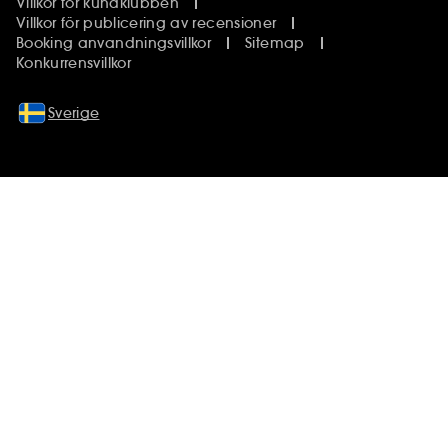
Villkor för kundklubben
Villkor för publicering av recensioner
Booking anvandningsvillkor
Sitemap
Konkurrensvillkor
Sverige