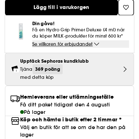
Lösögonfransar
Pennvässare
Clean hudvård
BB- & CC-krämer
Rodnad
Parfymer under 500 kr
High-Performance Hårvård
Lägg till i varukorgen
Powdery
Lock- och vågdefinition
Personal Care
Se allt
Make-up Trends
Skrubb för hårbotten
Nagelfilar & nagelklippare
Clean parfym
Paletter
Fläckar
Fragrance Layering
Hair Styling
Water
Återfuktning och näring
Best Skin Ever Shade Finder
Skincare meets Makeup
Din gåva!
Se allt
Matningspapper
Clean hårvård
Få en Hydro Grip Primer Deluxe (4 ml) när
Porer
Säsongens dofter
Haircare Guide
Musk
Solskydd
Cream Lip Stain Shade Finder
du köper MILK-produkter för minst 600 kr*
Skin Longevity
Make it last
Se villkoren för erbjudandet
Parfym Highlights
Hårvård under 300 kr
Plattning
Self-Care Moment
Skincare meets Makeup
Dofter berättar historier
Haircare Finder
Upptäck Sephoras kundklubb
Färgat hår
Affordable Skincare
Makeup Routine
369 poäng
Tjäna
Wonder Treatment
med detta köp
Do you speak Skincare
Find your favourite finish
Dear skin, I love you
Instant Lip Love
Hemleverans eller utlämningsställe
Få ditt paket tidigast den 4 augusti
Feel good makeup
På lager
Köp och hämta i butik efter 2 timmar *
Välj en butik för att se om de har den på
lager