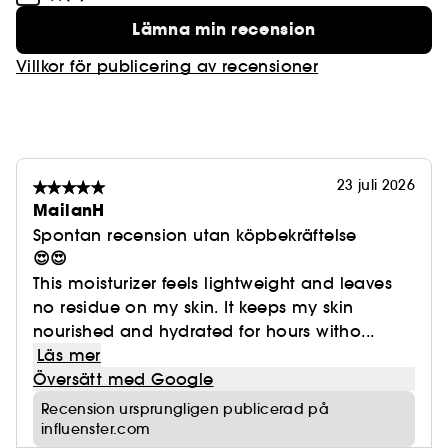
formulans effektivitet, sinnliga dragningskraft och
Lämna min recension
stabilitet.
**Instrumentellt test med 11 personer.
Villkor för publicering av recensioner
***In vitro-test av ingredienserna.
23 juli 2026
MailanH
Spontan recension utan köpbekräftelse
😍😍
This moisturizer feels lightweight and leaves
no residue on my skin. It keeps my skin
nourished and hydrated for hours witho...
Läs mer
Översätt med Google
Recension ursprungligen publicerad på
influenster.com