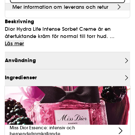
Mer information om leverans och retur
Beskrivning
Dior Hydra Life Intense Sorbet Creme är en
återfuktande kräm för normal till torr hud.
Läs mer
Denna återfuktande och behagliga kräm
kombinerar naturlighet och effektivitet. Den är
Användning
berikad med hyaluronsyra och malva-komplex
från Dior gardens, och innehåller 93 %* naturliga
Ingredienser
ingredienser. Den krämiga konsistensen gör
krämen enkel att applicera och ger 48 timmars**
återfuktning, intensiv näring och lugnar irriterad
hud utan att klibba.
Intense Sorbet Creme återfuktar huden hela
dagen tack vare en sammansättning av
Miss Dior Essence: intensiv och
malvaextrakt och jästextrakt av malva som
beroendeframkallande