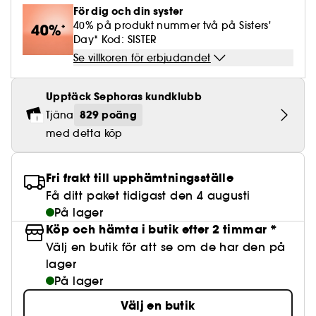
Lösögonfransar
Pennvässare
Clean hudvård
BB- & CC-krämer
Rodnad
För dig och din syster
Parfymer under 500 kr
High-Performance Hårvård
Powdery
Lock- och vågdefinition
Personal Care
Se allt
Make-up Trends
Skrubb för hårbotten
40% på produkt nummer två på Sisters'
Nagelfilar & nagelklippare
Clean parfym
Paletter
Day* Kod: SISTER
Fläckar
Fragrance Layering
Hair Styling
Water
Återfuktning och näring
Best Skin Ever Shade Finder
Skincare meets Makeup
Se villkoren för erbjudandet
Se allt
Matningspapper
Clean hårvård
Porer
Säsongens dofter
Haircare Guide
Musk
Solskydd
Cream Lip Stain Shade Finder
Skin Longevity
Make it last
Upptäck Sephoras kundklubb
Parfym Highlights
Hårvård under 300 kr
Plattning
Self-Care Moment
829 poäng
Tjäna
Skincare meets Makeup
med detta köp
Dofter berättar historier
Haircare Finder
Färgat hår
Affordable Skincare
Makeup Routine
Wonder Treatment
Do you speak Skincare
Fri frakt till upphämtningsställe
Find your favourite finish
Få ditt paket tidigast den 4 augusti
Dear skin, I love you
På lager
Instant Lip Love
Köp och hämta i butik efter 2 timmar *
Välj en butik för att se om de har den på
Feel good makeup
lager
På lager
Välj en butik