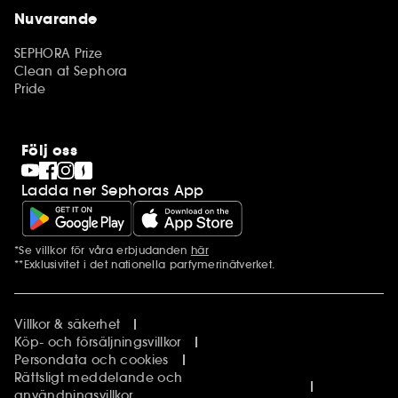
Nuvarande
SEPHORA Prize
Clean at Sephora
Pride
Följ oss
Ladda ner Sephoras App
*Se villkor för våra erbjudanden
här
Ytterligare information
**Exklusivitet i det nationella parfymerinätverket.
Villkor & säkerhet
Köp- och försäljningsvillkor
Persondata och cookies
Rättsligt meddelande och
användningsvillkor