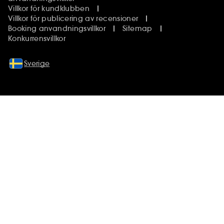
Villkor för kundklubben
Villkor för publicering av recensioner
Booking anvandningsvillkor
Sitemap
Konkurrensvillkor
Sverige