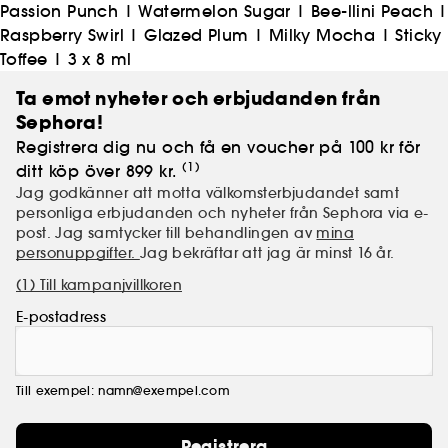
Passion Punch
|
Watermelon Sugar
|
Bee-llini Peach
|
Raspberry Swirl
|
Glazed Plum
|
Milky Mocha
|
Sticky
Toffee
|
3 x 8 ml
Ta emot nyheter och erbjudanden från
Sephora!
Registrera dig nu och få en voucher på 100 kr för
(1)
ditt köp över 899 kr.
Jag godkänner att motta välkomsterbjudandet samt
personliga erbjudanden och nyheter från Sephora via e-
post. Jag samtycker till behandlingen av
mina
personuppgifter.
Jag bekräftar att jag är minst 16 år.
(1) Till kampanjvillkoren
E-postadress
Till exempel: namn@exempel.com
Registrera