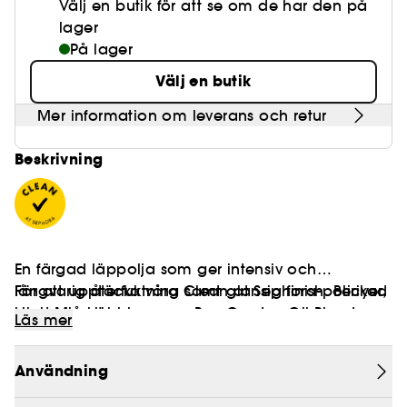
Välj en butik för att se om de har den på
lager
På lager
Välj en butik
Mer information om leverans och retur
Beskrivning
En färgad läppolja som ger intensiv och
långvarig återfuktning samt glansig finish. Berikad
För att upptäcka våra Clean at Sephora-policyer,
med Mirsalehi-honung, Bee Garden Oil Blend,
klicka på
här
Läs mer
jojobafröolja och hyaluronsyra återfuktar Honey
Infused Lip Oil från Gisou läpparna, gör dem
Användning
mjukare och slätare samt ger en ultraglansig
finish utan att kännas klibbig. Fördelar: - Intensiv