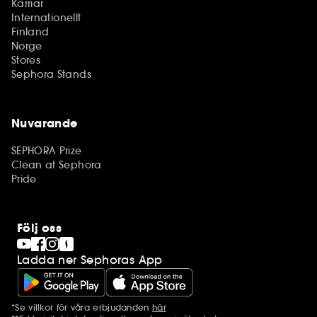
Karriär
Internationellt
Finland
Norge
Stores
Sephora Stands
Nuvarande
SEPHORA Prize
Clean at Sephora
Pride
Följ oss
Ladda ner Sephoras App
*Se villkor för våra erbjudanden
här
Ytterligare information