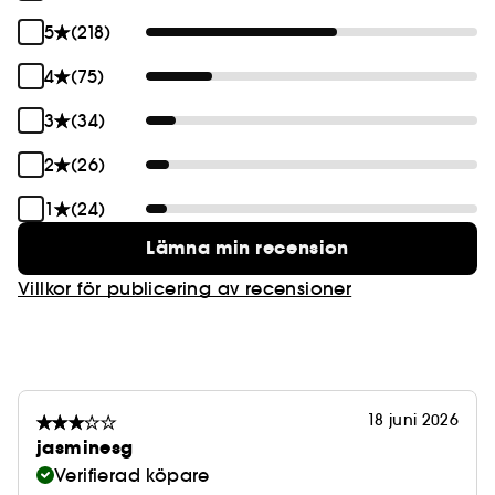
5
(218)
4
(75)
3
(34)
2
(26)
1
(24)
Lämna min recension
Villkor för publicering av recensioner
18 juni 2026
jasminesg
Verifierad köpare