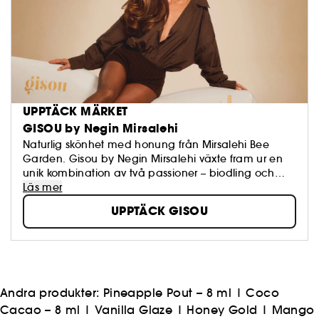
UPPTÄCK MÄRKET
GISOU by Negin Mirsalehi
Naturlig skönhet med honung från Mirsalehi Bee
Garden. Gisou by Negin Mirsalehi växte fram ur en
unik kombination av två passioner – biodling och
naturlig skönhet. Varumärket bygger vidare på sex
Läs mer
generationers biodlartradition och skapar unika
UPPTÄCK GISOU
hårvårdsprodukter, inklusive schampon, hårmasker
och håroljor, framställda med värdefulla
ingredienser som odlas och skördas på ett ekologiskt
ansvarsfullt sätt i Mirsalehi Bee Garden. Gisous
honungsbaserade hårvårdsprodukter ger näring,
återfuktar och stärker hår och hårbotten.
Andra produkter:
Pineapple Pout – 8 ml
|
Coco
Cacao – 8 ml
|
Vanilla Glaze
|
Honey Gold
|
Mango