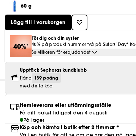
60 g
Lägg till i varukorgen
För dig och din syster
40% på produkt nummer två på Sisters' Day* Kod
Se villkoren för erbjudandet
Upptäck Sephoras kundklubb
139 poäng
Tjäna
med detta köp
Hemleverans eller utlämningsställe
Få ditt paket tidigast den 4 augusti
På lager
Köp och hämta i butik efter 2 timmar *
Välj en butik för att se om de har den på lage