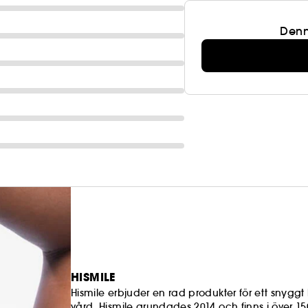
Denn
HISMILE
Hismile erbjuder en rad produkter för ett snyggt
vård. Hismile grundades 2014 och finns i över 15