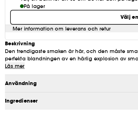
På lager
Välj e
Mer information om leverans och retur
Beskrivning
Den trendigaste smaken är här, och den måste smak
perfekta blandningen av en härlig explosion av sm
Raspberry. Denna oemotståndliga blandning av dina 
Läs mer
Smaksätt med en uppfriskande känsla
Användning
Fluorid+ formula för effektiv rengöring
Ingredienser
Långvarig vård av leendet