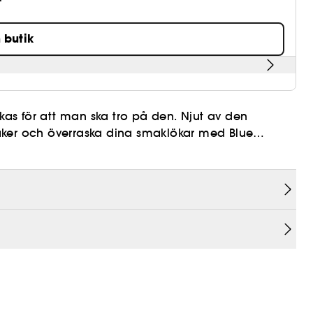
n butik
as för att man ska tro på den. Njut av den
aker och överraska dina smaklökar med Blue
favoritbär kommer att få dig att vilja ha mer.