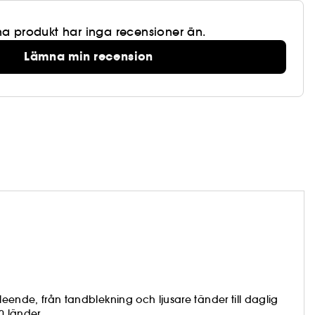
a produkt har inga recensioner än.
Lämna min recension
 leende, från tandblekning och ljusare tänder till daglig
0 länder.