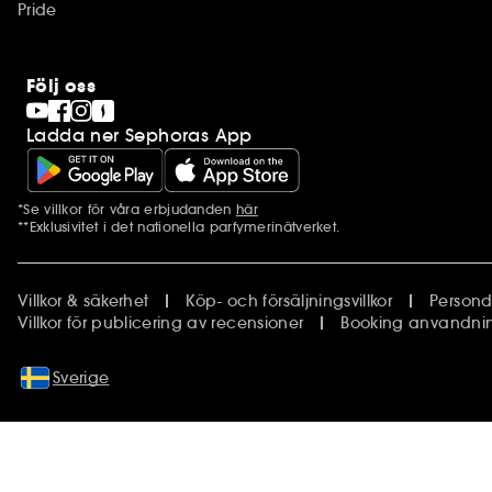
Pride
Följ oss
Ladda ner Sephoras App
*Se villkor för våra erbjudanden
här
Ytterligare information
**Exklusivitet i det nationella parfymerinätverket.
Villkor & säkerhet
Köp- och försäljningsvillkor
Persond
Villkor för publicering av recensioner
Booking anvandning
Sverige