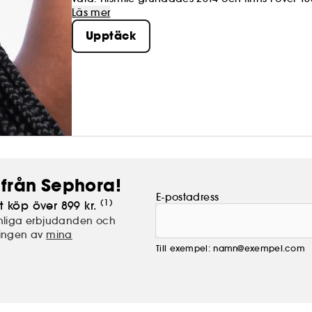
Läs mer
Upptäck
från Sephora!
E-postadress
(1)
t köp över 899 kr.
nliga erbjudanden och
lingen av
mina
Till exempel: namn@exempel.com