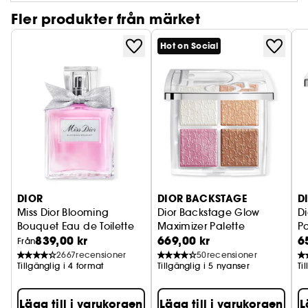
Fler produkter från märket
Hot on Social
DIOR
DIOR BACKSTAGE
D
Miss Dior Blooming
Dior Backstage Glow
D
Bouquet Eau de Toilette
Maximizer Palette
P
839,00 kr
669,00 kr
6
Highlighter- och blushpalett
Pa
Från
2667
recensioner
50
recensioner
Tillgänglig i 4 format
Tillgänglig i 5 nyanser
Ti
Lägg till i varukorgen
Lägg till i varukorgen
L