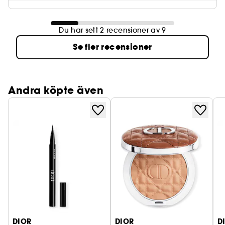
Du har sett 2 recensioner av 9
Se fler recensioner
Andra köpte även
DIOR
DIOR
D