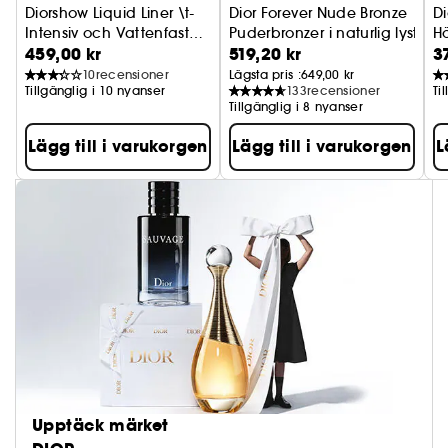
Diorshow Liquid Liner \t-
Dior Forever Nude Bronze
D
Intensiv och Vattenfast
Puderbronzer i naturlig lyster el
H
459,00 kr
519,20 kr
3
Eyeliner
10
recensioner
Lägsta pris :
649,00 kr
Tillgänglig i 10 nyanser
133
recensioner
Ti
Tillgänglig i 8 nyanser
Lägg till i varukorgen
Lägg till i varukorgen
L
Upptäck märket