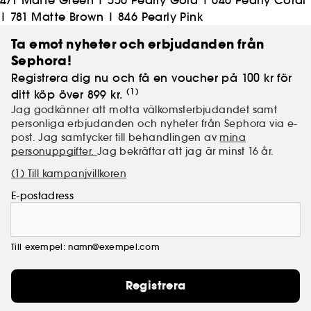
471 Matte Green
|
556 Pearly Gold
|
646 Pearly Coral
|
781 Matte Brown
|
846 Pearly Pink
Ta emot nyheter och erbjudanden från
Sephora!
Registrera dig nu och få en voucher på 100 kr för
(1)
ditt köp över 899 kr.
Jag godkänner att motta välkomsterbjudandet samt
personliga erbjudanden och nyheter från Sephora via e-
post. Jag samtycker till behandlingen av
mina
personuppgifter.
Jag bekräftar att jag är minst 16 år.
(1) Till kampanjvillkoren
E-postadress
Till exempel: namn@exempel.com
Registrera