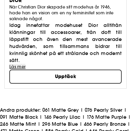
DIOR
När Christian Dior skapade sitt modehus år 1946,
hade han en vision om en ny femininitet som inte
saknade något.
Idag innefattar modehuset Dior alltifrån
klänningar till accessoarer, från doft till
läppstift och även den mest avancerade
hudvården, som tillsammans bidrar till
kvinnlig skönhet på ett strålande och modernt
sätt.
Läs mer
Upptäck
Andra produkter:
061 Matte Grey
|
076 Pearly Silver
|
091 Matte Black
|
146 Pearly Lilac
|
176 Matte Purple
|
246 Matte Mint
|
296 Matte Blue
|
466 Pearly Bronze
|