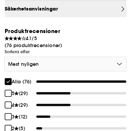
*Instrumentellt test.
Säkerhetsanvisningar
Produktrecensioner
4.1/5
(76 produktrecensioner)
Sortera efter
Mest nyligen
Alla (76)
5
(29)
4
(29)
3
(12)
2
(5)