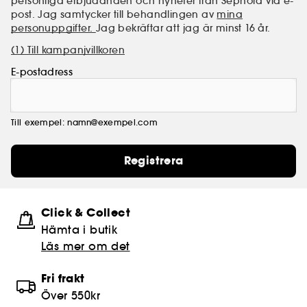
personliga erbjudanden och nyheter från Sephora via e-
post. Jag samtycker till behandlingen av
mina
personuppgifter.
Jag bekräftar att jag är minst 16 år.
(1) Till kampanjvillkoren
E-postadress
Till exempel: namn@exempel.com
Registrera
Click & Collect
Hämta i butik​
Läs mer om det
Fri frakt
Över 550kr