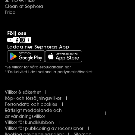
SEPHORA Prize
Clean at Sephora
Pride
Följ oss
Ladda ner Sephoras App
*Se villkor för våra erbjudanden
här
Ytterligare information
**Exklusivitet i det nationella parfymerinätverket.
Villkor & säkerhet
Köp- och försäljningsvillkor
Persondata och cookies
Rättsligt meddelande och
användningsvillkor
Villkor för kundklubben
Villkor för publicering av recensioner
Booking anvandningsvillkor
Sitemap