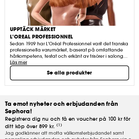
UPPTÄCK MÄRKET
L'OREAL PROFESSIONNEL
Sedan 1909 har L'Oréal Professionnel varit det franska
professionella varumärket, baserat på omfattande
hårkompetens, testat och erkänt av frisörer i salonger.
Tack vare detajerad molekylär teknik är L'Oréal
Läs mer
Professionnel-behandlingar avsedda för alla
Se alla produkter
hårtyper. Stylingprodukter kombinerar teknik och
konstnärlig avantgarde för utseenden som är
inspirerade av catwalksen.
Ta emot nyheter och erbjudanden från
Sephora!
Registrera dig nu och få en voucher på 100 kr för
(1)
ditt köp över 899 kr.
Jag godkänner att motta välkomsterbjudandet samt