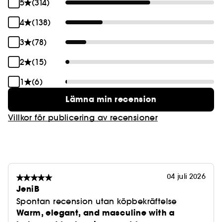
5
(314)
4
(138)
3
(78)
2
(15)
1
(6)
Lämna min recension
Villkor för publicering av recensioner
04 juli 2026
JeniB
Spontan recension utan köpbekräftelse
Warm, elegant, and masculine with a