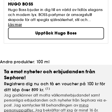
HUGO BOSS
Hugo Boss bjuder in dig till en värld av tidlös elegans
och modern lyx. BOSS-parfymer är omsorgsfullt
skapade för att spegla självsäkerhet, stil och
personlighet – från kraftfulla, maskulina toner till
Läs mer
eleganta, feminina dofter. Varje doft är noggrant
Upptäck Hugo Boss
komponerad för att framhäva bärarens unika
uttryck. Utforska klassiker som Bottled EdT, den nya
Bottled Beyond och favoriten The Scent – dofter som
skapar minnen och lämnar ett bestående intryck.
Andra produkter:
100 ml
Ta emot nyheter och erbjudanden från
Sephora!
Registrera dig nu och få en voucher på 100 kr för
(1)
ditt köp över 899 kr.
Jag godkänner att motta välkomsterbjudandet samt
personliga erbjudanden och nyheter från Sephora via e-
post. Jag samtycker till behandlingen av
mina
personuppgifter.
Jag bekräftar att jag är minst 16 år.