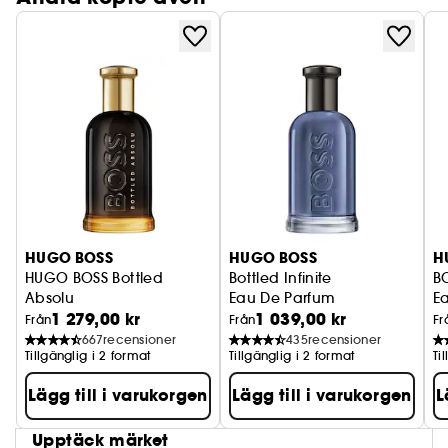
HUGO BOSS
HUGO BOSS
H
HUGO BOSS Bottled
Bottled Infinite
B
Absolu
Eau De Parfum
E
1 279,00 kr
1 039,00 kr
Parfum
Från
Från
Fr
667
recensioner
435
recensioner
Tillgänglig i 2 format
Tillgänglig i 2 format
Ti
Lägg till i varukorgen
Lägg till i varukorgen
L
Upptäck märket