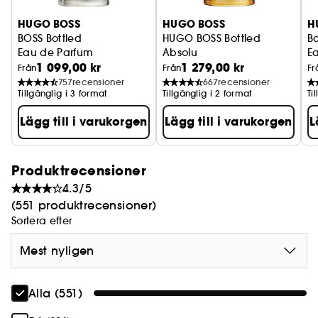
HUGO BOSS
HUGO BOSS
H
BOSS Bottled
HUGO BOSS Bottled
Bo
Eau de Parfum
Absolu
E
1 099,00 kr
1 279,00 kr
Parfum
Från
Från
Fr
757
recensioner
667
recensioner
Tillgänglig i 3 format
Tillgänglig i 2 format
Ti
Lägg till i varukorgen
Lägg till i varukorgen
L
Produktrecensioner
4.3/5
(551 produktrecensioner)
Sortera efter
Mest nyligen
Alla (551)