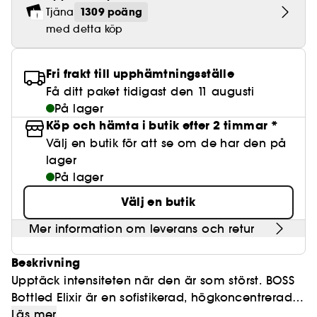
Lösögonfransar
Pennvässare
BB- & CC-krämer
Rodnad
1309 poäng
Tjäna
Parfymer under 500 kr
High-Performance Hårvård
Clean makeup
Powdery
Lock- och vågdefinition
Personal Care
Se allt
Make-up Trends
Skrubb för hårbotten
Minis & travel sizes
med detta köp
Nagelfilar & nagelklippare
Paletter
Fläckar
Fragrance Layering
Hair Styling
Clean hudvård
Water
Återfuktning och näring
Best Skin Ever Shade Finder
Skincare meets Makeup
Se allt
Matningspapper
Porer
Fri frakt till upphämtningsställe
Säsongens dofter
Haircare Guide
Clean parfym
Musk
Solskydd
Cream Lip Stain Shade Finder
Skin Longevity
Få ditt paket tidigast den 11 augusti
Make it last
Parfym Highlights
Hårvård under 300 kr
Clean hårvård
På lager
Plattning
Self-Care Moment
Skincare meets Makeup
Köp och hämta i butik efter 2 timmar *
Dofter berättar historier
Haircare Finder
Välj en butik för att se om de har den på
Färgat hår
Affordable Skincare
Makeup Routine
lager
Wonder Treatment
På lager
Do you speak Skincare
Find your favourite finish
Välj en butik
Dear skin, I love you
Instant Lip Love
Mer information om leverans och retur
Feel good makeup
Beskrivning
Upptäck intensiteten när den är som störst. BOSS
Bottled Elixir är en sofistikerad, högkoncentrerad
doftkomposition som uppmuntrar dig att hitta
Denna raffinerade herrparfym från BOSS Bottled
Läs mer