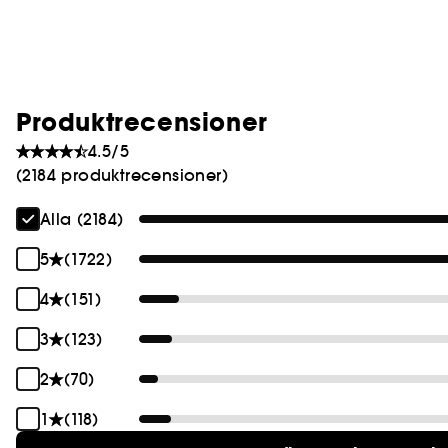
Produktrecensioner
4.5/5
(2184 produktrecensioner)
Alla (2184)
5
(1722)
4
(151)
3
(123)
2
(70)
1
(118)