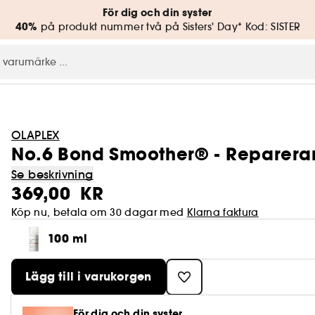
För dig och din syster
40%
på produkt nummer två på Sisters' Day* Kod: SISTER
OLAPLEX
No.6 Bond Smoother® - Repareran
Se beskrivning
369,00 KR
Köp nu, betala om 30 dagar med
Klarna faktura
100 ml
Lägg till i varukorgen
För dig och din syster