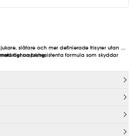
kare, slätare och mer definierade frisyrer utan att
mar med denna fuktresistenta formula som skyddar
naturligt ursprung.
llerar frissighet i 72
% minskning av hårbrott vid styling och borstning