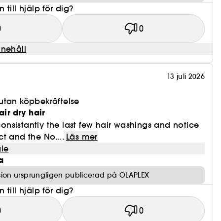
till hjälp för dig?
0
0
nnehåll
13 juli 2026
utan köpbekräftelse
air dry hair
 consistantly the last few hair washings and notice
t and the No....
Läs mer
le
a
ion ursprungligen publicerad på OLAPLEX
till hjälp för dig?
0
0