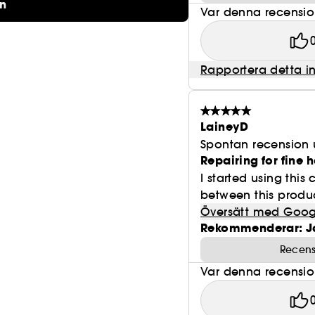
on
Var denna recension 
Rapportera detta i
LaineyD
Spontan recension 
Repairing for fine h
I started using this
between this produc
Översätt med Goog
Rekommenderar: J
Recens
Var denna recension 