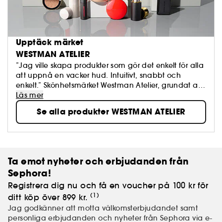
Upptäck märket
WESTMAN ATELIER
”Jag ville skapa produkter som gör det enkelt för alla
att uppnå en vacker hud. Intuitivt, snabbt och
enkelt.” Skönhetsmärket Westman Atelier, grundat av
makeupartisten Gucci Westman, kombinerar
Läs mer
högpresterande pigment med närande
Se alla produkter WESTMAN ATELIER
hudvårdsingredienser och säkra formler. Resultatet är
ett nytt koncept som gör det möjligt för alla att enkelt
skapa en hud med slående skönhet, som är lika
behaglig att se på som att röra vid.
Ta emot nyheter och erbjudanden från
Sephora!
Registrera dig nu och få en voucher på 100 kr för
(1)
ditt köp över 899 kr.
Jag godkänner att motta välkomsterbjudandet samt
personliga erbjudanden och nyheter från Sephora via e-