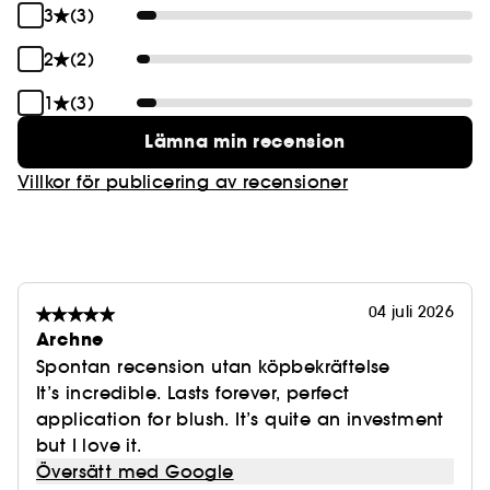
3
(3)
policyer, klicka på
här
2
(2)
1
(3)
Lämna min recension
Villkor för publicering av recensioner
04 juli 2026
Archne
Spontan recension utan köpbekräftelse
It’s incredible. Lasts forever, perfect
application for blush. It’s quite an investment
but I love it.
Översätt med Google