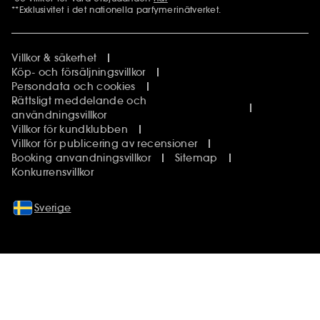
Ytterligare information
**Exklusivitet i det nationella parfymerinätverket.
Villkor & säkerhet
Köp- och försäljningsvillkor
Persondata och cookies
Rättsligt meddelande och
användningsvillkor
Villkor för kundklubben
Villkor för publicering av recensioner
Booking anvandningsvillkor
Sitemap
Konkurrensvillkor
Sverige