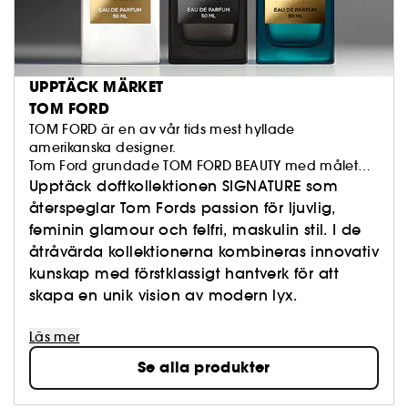
UPPTÄCK MÄRKET
TOM FORD
TOM FORD är en av vår tids mest hyllade
amerikanska designer.
Tom Ford grundade TOM FORD BEAUTY med målet
att omdefiniera modern lyx för 2000-talet. Hans
Upptäck doftkollektionen SIGNATURE som
namn står för tidlös elegans med sex appeal, hög
återspeglar Tom Fords passion för ljuvlig,
kvalitet och utmärkt hantverk.
feminin glamour och felfri, maskulin stil. I de
åtråvärda kollektionerna kombineras innovativ
kunskap med förstklassigt hantverk för att
skapa en unik vision av modern lyx.
Läs mer
Se alla produkter