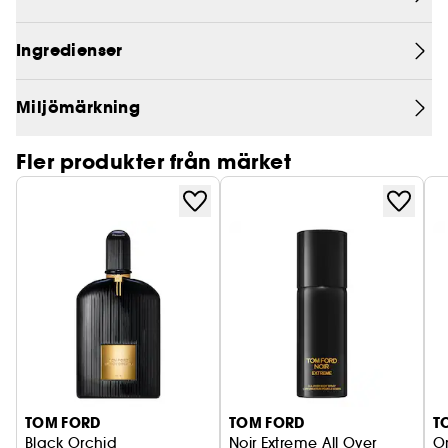
bitter orange.
- Den svarta orkidén är insvept i en sensuell doft
av söta blommor.
Ingredienser
- Doppade i gyllene rom och varma nyanser av
vanilj och Patchouli.
Miljömärkning
Fler produkter från märket
TOM FORD
TOM FORD
T
Black Orchid
Noir Extreme All Over
O