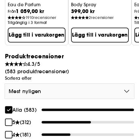
Eau de Parfum
Body Spray
E
1 059,00 kr
399,00 kr
uppfriskande kroppsspray
Från
Fr
1910
recensioner
2
recensioner
Tillgänglig i 3 format
Ti
Lägg till i varukorgen
Lägg till i varukorgen
L
Produktrecensioner
4.3/5
(583 produktrecensioner)
Sortera efter
Mest nyligen
Alla (583)
5
(312)
4
(181)