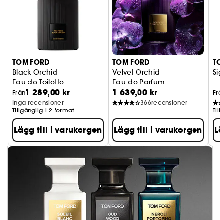
TOM FORD
TOM FORD
T
Black Orchid
Velvet Orchid
Si
Eau de Toilette
Eau de Parfum
1 289,00 kr
1 639,00 kr
Från
Fr
Inga recensioner
366
recensioner
Tillgänglig i 2 format
Ti
Lägg till i varukorgen
Lägg till i varukorgen
L