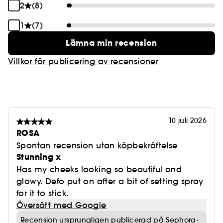
2
(8)
1
(7)
Lämna min recension
Villkor för publicering av recensioner
10 juli 2026
ROSA
Spontan recension utan köpbekräftelse
Stunning x
Has my cheeks looking so beautiful and
glowy. Defo put on after a bit of setting spray
for it to stick.
Översätt med Google
Recension ursprungligen publicerad på Sephora-