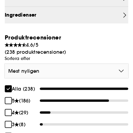
pärlor och reflekterande pigment som ger en ren,
strålande lyster med en suddig finish. Säker att
Ingredienser
använda för ögonen.
HAUSTECH POWERED™ med fermenterad arnika +
Produktrecensioner
Actinidia polygama-extrakt
4.6/5
-Fylld med aktiva hudvårdande ingredienser
(238 produktrecensioner)
-Synligt utjämnande och uppklarande
Sortera efter
-Jämnare applicering + suddig finish
-Talkfri
Mest nyligen
Alla (238)
5
(186)
4
(29)
3
(8)