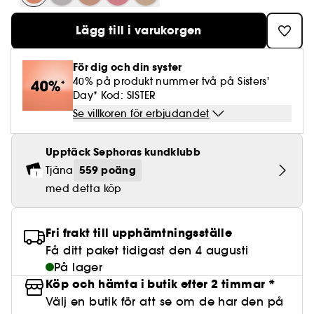
Lösögonfransar
Pennvässare
Clean hudvård
BB- & CC-krämer
Rodnad
Parfymer under 500 kr
High-Performance Hårvård
Powdery
Lock- och vågdefinition
Personal Care
Se allt
Make-up Trends
Skrubb för hårbotten
Lägg till i varukorgen
Nagelfilar & nagelklippare
Clean parfym
Paletter
Fläckar
Fragrance Layering
Hair Styling
Water
Återfuktning och näring
Best Skin Ever Shade Finder
Skincare meets Makeup
Se allt
Matningspapper
Clean hårvård
För dig och din syster
Porer
Säsongens dofter
Haircare Guide
Musk
Solskydd
Cream Lip Stain Shade Finder
40% på produkt nummer två på Sisters'
Skin Longevity
Make it last
Day* Kod: SISTER
Parfym Highlights
Hårvård under 300 kr
Plattning
Self-Care Moment
Se villkoren för erbjudandet
Skincare meets Makeup
Dofter berättar historier
Haircare Finder
Färgat hår
Affordable Skincare
Upptäck Sephoras kundklubb
Makeup Routine
Wonder Treatment
559 poäng
Tjäna
Do you speak Skincare
Find your favourite finish
med detta köp
Dear skin, I love you
Instant Lip Love
Fri frakt till upphämtningsställe
Feel good makeup
Få ditt paket tidigast den 4 augusti
På lager
Köp och hämta i butik efter 2 timmar *
Välj en butik för att se om de har den på