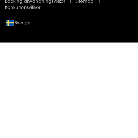
Booking anvandningsvillkor
Sitemap
Konkurrensvillkor
Sverige