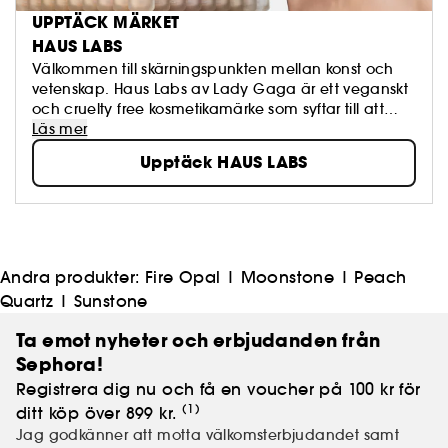
UPPTÄCK MÄRKET
HAUS LABS
Välkommen till skärningspunkten mellan konst och
vetenskap. Haus Labs av Lady Gaga är ett veganskt
och cruelty free kosmetikamärke som syftar till att
sprida vänlighet, mod och kreativitet genom
Läs mer
högteknologiskt, högpigmenterande smink av hög
Upptäck HAUS LABS
prestanda.
Andra produkter:
Fire Opal
|
Moonstone
|
Peach
Quartz
|
Sunstone
Ta emot nyheter och erbjudanden från
Sephora!
Registrera dig nu och få en voucher på 100 kr för
(1)
ditt köp över 899 kr.
Jag godkänner att motta välkomsterbjudandet samt