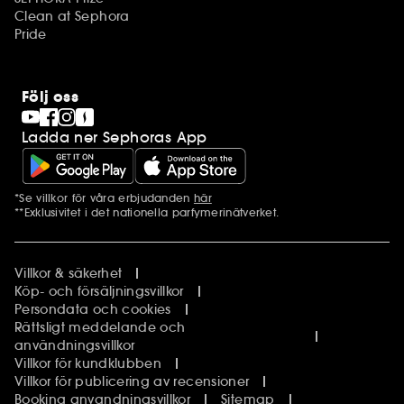
Clean at Sephora
Pride
Följ oss
Ladda ner Sephoras App
*Se villkor för våra erbjudanden
här
Ytterligare information
**Exklusivitet i det nationella parfymerinätverket.
Villkor & säkerhet
Köp- och försäljningsvillkor
Persondata och cookies
Rättsligt meddelande och
användningsvillkor
Villkor för kundklubben
Villkor för publicering av recensioner
Booking anvandningsvillkor
Sitemap