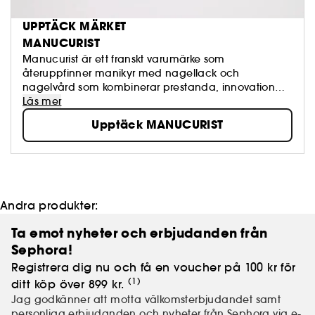
UPPTÄCK MÄRKET
MANUCURIST
Manucurist är ett franskt varumärke som
återuppfinner manikyr med nagellack och
nagelvård som kombinerar prestanda, innovation
och ingredienser av naturligt ursprung. Renare
Läs mer
formuleringar för vackrare naglar, utan att
Upptäck MANUCURIST
kompromissa med färg eller hållbarhet. Dina naglar,
men bättre.
Andra produkter:
Ta emot nyheter och erbjudanden från
Sephora!
Registrera dig nu och få en voucher på 100 kr för
(1)
ditt köp över 899 kr.
Jag godkänner att motta välkomsterbjudandet samt
personliga erbjudanden och nyheter från Sephora via e-