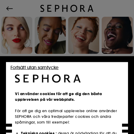
Logga in eller skapa ett konto
Fortsätt utan samtycke
E-postadress
Vi använder cookies för att ge dig den bästa
upplevelsen på vår webbplats.
För att ge dig en optimal upplevelse online använder
SEPHORA och våra tredjeparter cookies och andra
Är du redan medlem i Sephoras Kundklubb?
spårningar, som till exempel:
Ange samma e-postadress som du använde
när du registrerade dig i butiken.
Tekniska cookies :
dessa är nödvändiga för att du